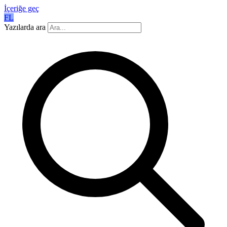
İçeriğe geç
FL
Yazılarda ara