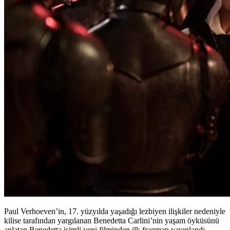
Paul Verhoeven’in, 17. yüzyılda yaşadığı lezbiyen ilişkiler nedeniyle
kilise tarafından yargılanan Benedetta Carlini’nin yaşam öyküsünü
anlatan Benedetta isimli yeni filminden ilk fragman yayınlandı.