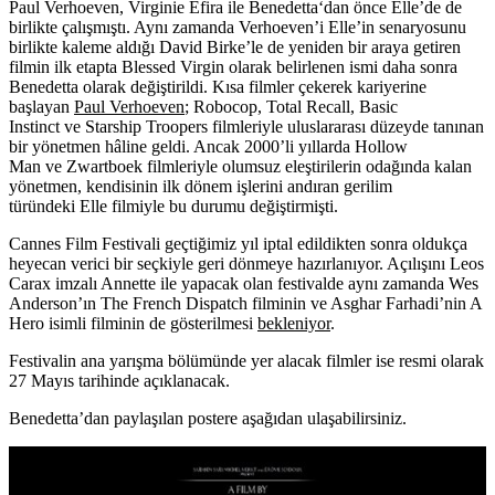
Paul Verhoeven
,
Virginie Efira
ile
Benedetta
‘dan önce Elle’de de
birlikte çalışmıştı. Aynı zamanda Verhoeven’i Elle’in senaryosunu
birlikte kaleme aldığı David Birke’le de yeniden bir araya getiren
filmin ilk etapta
Blessed Virgin
olarak belirlenen ismi daha sonra
Benedetta olarak değiştirildi. Kısa filmler çekerek kariyerine
başlayan
Paul Verhoeven
;
Robocop, Total Recall, Basic
Instinct ve Starship Troopers filmleriyle uluslararası düzeyde tanınan
bir yönetmen hâline geldi. Ancak 2000’li yıllarda Hollow
Man ve Zwartboek filmleriyle olumsuz eleştirilerin odağında kalan
yönetmen, kendisinin ilk dönem işlerini andıran gerilim
türündeki Elle filmiyle bu durumu değiştirmişti.
Cannes Film Festivali geçtiğimiz yıl iptal edildikten sonra oldukça
heyecan verici bir seçkiyle geri dönmeye hazırlanıyor. Açılışını Leos
Carax imzalı
Annette
ile yapacak olan festivalde aynı zamanda Wes
Anderson’ın The French Dispatch filminin ve Asghar Farhadi’nin A
Hero isimli filminin de gösterilmesi
bekleniyor
.
Festivalin ana yarışma bölümünde yer alacak filmler ise resmi olarak
27
Mayıs
tarihinde açıklanacak.
Benedetta’dan paylaşılan postere aşağıdan ulaşabilirsiniz.