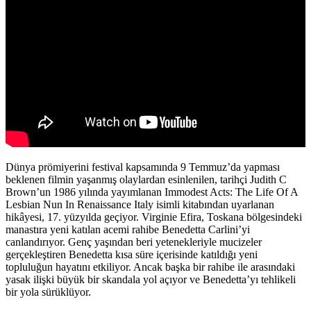
Dünya prömiyerini festival kapsamında 9 Temmuz’da yapması
beklenen filmin yaşanmış olaylardan esinlenilen, tarihçi Judith C
Brown’un 1986 yılında yayımlanan Immodest Acts: The Life Of A
Lesbian Nun In Renaissance Italy isimli kitabından uyarlanan
hikâyesi, 17. yüzyılda geçiyor. Virginie Efira, Toskana bölgesindeki
manastıra yeni katılan acemi rahibe Benedetta Carlini’yi
canlandırıyor. Genç yaşından beri yetenekleriyle mucizeler
gerçekleştiren Benedetta kısa süre içerisinde katıldığı yeni
topluluğun hayatını etkiliyor. Ancak başka bir rahibe ile arasındaki
yasak ilişki büyük bir skandala yol açıyor ve Benedetta’yı tehlikeli
bir yola sürüklüyor.