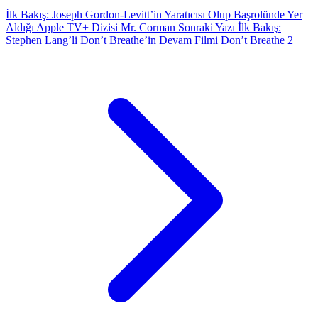
İlk Bakış: Joseph Gordon-Levitt’in Yaratıcısı Olup Başrolünde Yer
Aldığı Apple TV+ Dizisi Mr. Corman
Sonraki Yazı
İlk Bakış:
Stephen Lang’li Don’t Breathe’in Devam Filmi Don’t Breathe 2