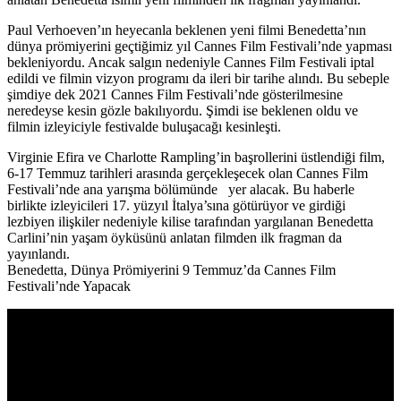
Paul Verhoeven’ın heyecanla beklenen yeni filmi
Benedetta
’nın
dünya prömiyerini geçtiğimiz yıl Cannes Film Festivali’nde yapması
bekleniyordu. Ancak salgın nedeniyle Cannes Film Festivali iptal
edildi ve filmin vizyon programı da ileri bir tarihe alındı. Bu sebeple
şimdiye dek 2021 Cannes Film Festivali’nde gösterilmesine
neredeyse kesin gözle bakılıyordu. Şimdi ise beklenen oldu ve
filmin izleyiciyle festivalde buluşacağı kesinleşti.
Virginie Efira ve Charlotte Rampling’in başrollerini üstlendiği film,
6-17 Temmuz
tarihleri arasında gerçekleşecek olan Cannes Film
Festivali’nde ana yarışma bölümünde yer alacak. Bu haberle
birlikte izleyicileri 17. yüzyıl İtalya’sına götürüyor ve girdiği
lezbiyen ilişkiler nedeniyle kilise tarafından yargılanan
Benedetta
Carlini
’nin yaşam öyküsünü anlatan filmden ilk fragman da
yayınlandı.
Benedetta, Dünya Prömiyerini 9 Temmuz’da Cannes Film
Festivali’nde Yapacak