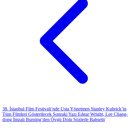
38. İstanbul Film Festivali’nde Usta Yönetmen Stanley Kubrick’in
Tüm Filmleri Gösterilecek
Sonraki Yazı
Edgar Wright, Lee Chang-
dong İmzalı Burning’den Övgü Dolu Sözlerle Bahsetti