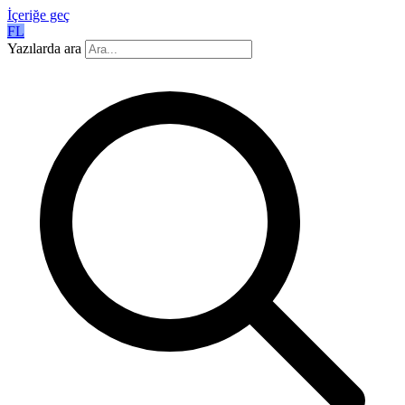
İçeriğe geç
FL
Yazılarda ara