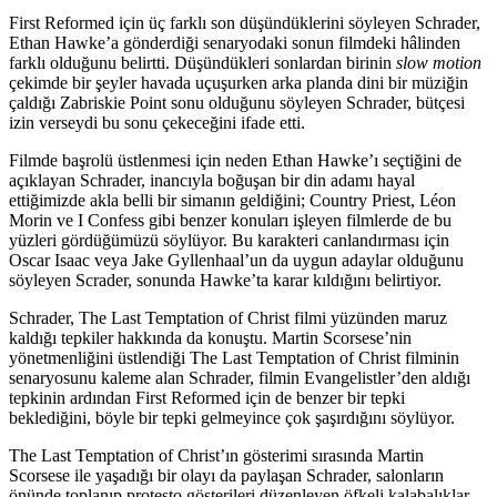
First Reformed için üç farklı son düşündüklerini söyleyen Schrader,
Ethan Hawke’a gönderdiği senaryodaki sonun filmdeki hâlinden
farklı olduğunu belirtti. Düşündükleri sonlardan birinin
slow motion
çekimde bir şeyler havada uçuşurken arka planda dini bir müziğin
çaldığı Zabriskie Point sonu olduğunu söyleyen Schrader, bütçesi
izin verseydi bu sonu çekeceğini ifade etti.
Filmde başrolü üstlenmesi için neden Ethan Hawke’ı seçtiğini de
açıklayan Schrader, inancıyla boğuşan bir din adamı hayal
ettiğimizde akla belli bir simanın geldiğini; Country Priest, Léon
Morin ve I Confess gibi benzer konuları işleyen filmlerde de bu
yüzleri gördüğümüzü söylüyor. Bu karakteri canlandırması için
Oscar Isaac veya Jake Gyllenhaal’un da uygun adaylar olduğunu
söyleyen Scrader, sonunda Hawke’ta karar kıldığını belirtiyor.
Schrader, The Last Temptation of Christ filmi yüzünden maruz
kaldığı tepkiler hakkında da konuştu. Martin Scorsese’nin
yönetmenliğini üstlendiği The Last Temptation of Christ filminin
senaryosunu kaleme alan Schrader, filmin Evangelistler’den aldığı
tepkinin ardından First Reformed için de benzer bir tepki
beklediğini, böyle bir tepki gelmeyince çok şaşırdığını söylüyor.
The Last Temptation of Christ’ın gösterimi sırasında Martin
Scorsese ile yaşadığı bir olayı da paylaşan Schrader, salonların
önünde toplanıp protesto gösterileri düzenleyen öfkeli kalabalıklar