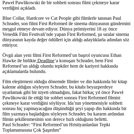
Paweł Pawlikowski ile bir sohbeti sonrası filmi çekmeye karar
verdiğini açıkladı.
Blue Collar, Hardcore ve Cat People gibi filmlerle tanınan
Paul
Schrader
, son filmi
First Reformed
ile sinema dünyasının gündemini
meşgul etmeye devam ediyor. Dünya prömiyerini 18 ay önce
Venedik Film Festivali’nde yapan First Reformed, şu sıralar sinema
dünyasının kayda değer ödülleri için aldığı adaylıklarla adından söz
ettiriyor.
Övgü alan yeni filmi First Reformed’un başrol oyuncusu
Ethan
Hawke
ile birlikte
Deadline
‘a konuşan Schrader, hem First
Reformed’un aldığı olumlu tepkiler hem de kariyeri hakkında
açıklamalarda bulundu.
Film eleştirmeni olduğu dönemde filmler ve din hakkında bir kitap
kaleme aldığını söyleyen Schrader, bu kitabı beyazperdeye
uyarlamak gibi bir niyeti olmadığını, fakat birkaç yıl önce Paweł
Pawlikowski ile ettiği bir sohbet sonrası First Reformed filmini
çekmeye karar verdiğini söylüyor. Ida’nın yönetmeniyle sohbeti
sonrası hiç yapmayacağını düşündüğü şeyi yapıp din hakkında bir
film yazmaya başladığını söyleyen Schrader, bu kararın ardından
filmin şekillenmesinin son derece hızlı olduğunu belirtti.
Paul Schrader: “First Reformed’un Hristiyanlardan Tepki
Toplamamasına Çok Şaşırdım”