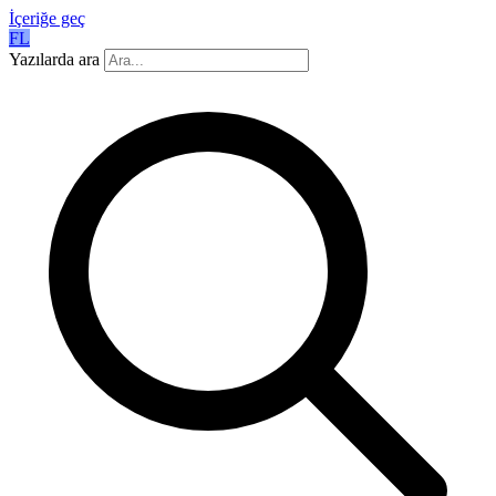
İçeriğe geç
FL
Yazılarda ara