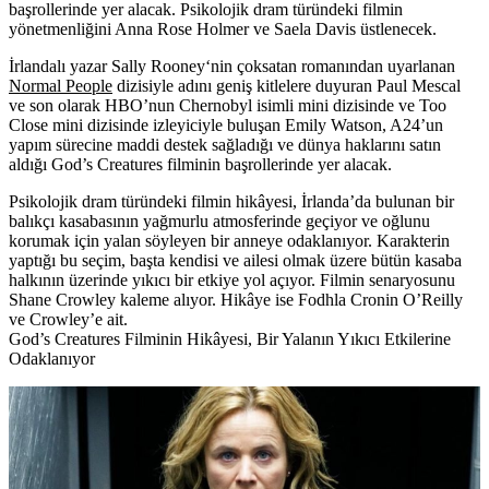
başrollerinde yer alacak. Psikolojik dram türündeki filmin
yönetmenliğini Anna Rose Holmer ve Saela Davis üstlenecek.
İrlandalı yazar
Sally Rooney
‘nin çoksatan romanından uyarlanan
Normal People
dizisiyle adını geniş kitlelere duyuran Paul Mescal
ve son olarak HBO’nun Chernobyl isimli mini dizisinde ve Too
Close mini dizisinde izleyiciyle buluşan Emily Watson, A24’un
yapım sürecine maddi destek sağladığı ve dünya haklarını satın
aldığı God’s Creatures filminin başrollerinde yer alacak.
Psikolojik dram türündeki filmin hikâyesi, İrlanda’da bulunan bir
balıkçı kasabasının yağmurlu atmosferinde geçiyor ve oğlunu
korumak için yalan söyleyen bir anneye odaklanıyor. Karakterin
yaptığı bu seçim, başta kendisi ve ailesi olmak üzere bütün kasaba
halkının üzerinde yıkıcı bir etkiye yol açıyor. Filmin senaryosunu
Shane Crowley kaleme alıyor. Hikâye ise Fodhla Cronin O’Reilly
ve Crowley’e ait.
God’s Creatures Filminin Hikâyesi, Bir Yalanın Yıkıcı Etkilerine
Odaklanıyor