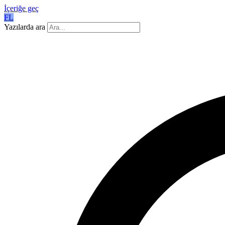
İçeriğe geç
FL
Yazılarda ara