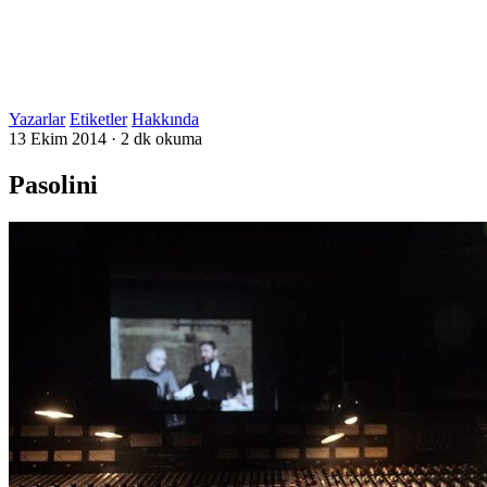
Yazarlar
Etiketler
Hakkında
13 Ekim 2014
·
2 dk okuma
Pasolini