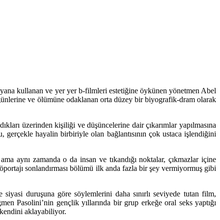
 yana kullanan ve yer yer b-filmleri estetiğine öykünen yönetmen Abel
 günlerine ve ölümüne odaklanan orta düzey bir biyografik-dram olarak
dıkları üzerinden kişiliği ve düşüncelerine dair çıkarımlar yapılmasına
gerçekle hayalin birbiriyle olan bağlantısının çok ustaca işlendiğini
r ama aynı zamanda o da insan ve tıkandığı noktalar, çıkmazlar içine
röportajı sonlandırması bölümü ilk anda fazla bir şey vermiyormuş gibi
siyasi duruşuna göre söylemlerini daha sınırlı seviyede tutan film,
n Pasolini’nin gençlik yıllarında bir grup erkeğe oral seks yaptığı
 kendini aklayabiliyor.