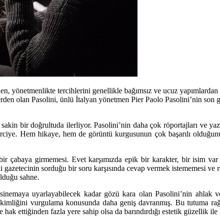
n, yönetmenlikte tercihlerini genellikle bağımsız ve ucuz yapımlardan
erden olan Pasolini, ünlü İtalyan yönetmen Pier Paolo Pasolini’nin son
akin bir doğrultuda ilerliyor. Pasolini’nin daha çok röportajları ve yaz
yirciye. Hem hikaye, hem de görüntü kurgusunun çok başarılı olduğunu, 
i bir çabaya girmemesi. Evet karşımızda epik bir karakter, bir isim va
daki gazetecinin sorduğu bir soru karşısında cevap vermek istememesi ve 
olduğu sahne.
sinemaya uyarlayabilecek kadar gözü kara olan Pasolini’nin ahlak ve 
kimliğini vurgulama konusunda daha geniş davranmış. Bu tutuma rağme
 hak ettiğinden fazla yere sahip olsa da barındırdığı estetik güzellik ile