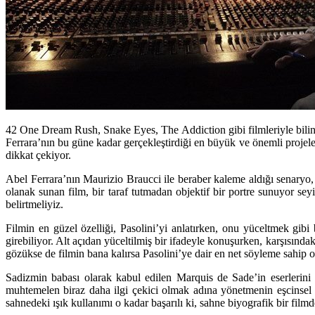
42 One Dream Rush, Snake Eyes, The Addiction gibi filmleriyle biline
Ferrara’nın bu güne kadar gerçekleştirdiği en büyük ve önemli projel
dikkat çekiyor.
Abel Ferrara’nın Maurizio Braucci ile beraber kaleme aldığı senaryo, s
olanak sunan film, bir taraf tutmadan objektif bir portre sunuyor se
belirtmeliyiz.
Filmin en güzel özelliği, Pasolini’yi anlatırken, onu yüceltmek gib
girebiliyor. Alt açıdan yüceltilmiş bir ifadeyle konuşurken, karşısın
gözükse de filmin bana kalırsa Pasolini’ye dair en net söyleme sahip 
Sadizmin babası olarak kabul edilen Marquis de Sade’in eserlerini 
muhtemelen biraz daha ilgi çekici olmak adına yönetmenin eşcinsel 
sahnedeki ışık kullanımı o kadar başarılı ki, sahne biyografik bir filmde