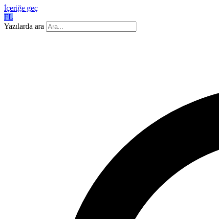
İçeriğe geç
FL
Yazılarda ara