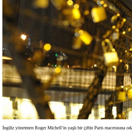
İngiliz yönetmen Roger Michell’in yaşlı bir çiftin Paris macerasına o