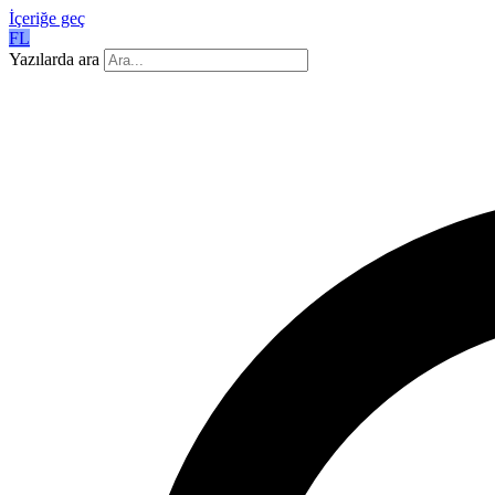
İçeriğe geç
FL
Yazılarda ara