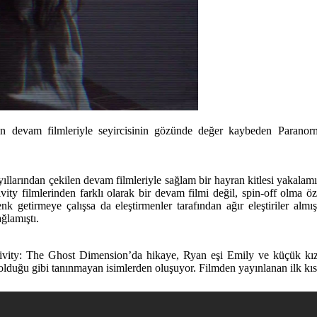
n devam filmleriyle seyircisinin gözünde değer kaybeden Paranormal
llarından çekilen devam filmleriyle sağlam bir hayran kitlesi yakalam
ity filmlerinden farklı olarak bir devam filmi değil, spin-off olma öze
enk getirmeye çalışsa da eleştirmenler tarafından ağır eleştiriler a
ğlamıştı.
ivity: The Ghost Dimension’da
hikaye, Ryan eşi Emily ve küçük kız
olduğu gibi tanınmayan isimlerden oluşuyor. Filmden yayınlanan ilk kısa