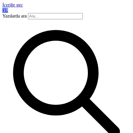
İçeriğe geç
FL
Yazılarda ara