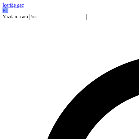
İçeriğe geç
FL
Yazılarda ara