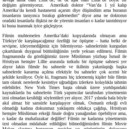
değişim göremiyoruz. Amerikalı doktor “Van’da 1 yıl kalıp
Amerika’da kendi hastanemi açarım diye düşündüm ama buranın
insanlarını tanıyınca bırakıp gidemedim” diyor ama ne doktorun
oradaki insanlarla ilişkisi ne de yörenin insanları o kadar tanıtılmıyor
ki buna inanmak iyice güçleşiyor.
Filmin muhtemelen Amerika’daki kopyalarında olmayan ama
Türkiye’de karşılaşacağımız özelliği ise öpüşme – hatta belki de
sevişme, izleyemediğimiz için bilemiyoruz- sahnelerinin kurgudan
çıkartılarak duygusal bütünlüğünün yerle yeksan edilmesi. Filmin
fragmanında da gördüğümüz üzere Müslüman yüzbaşı İsmail ile
Hristiyan hemşire Lillie arasında tutkulu bir öpüşme sahnesi yer
alıyor lakin filmde bu sahnede ve ikilinin yakınlaştığı başka
sahnelerde kararma açılma efektiyle bu sahneler çok acemi bir
şekilde kesiliyor. Öyle ki, fragmanı hiç izlememiş kişiler bile filmin
tam olarak nerelerde kesintiye uğradığını izlerken kolaylıkla tahmin
edebilirler. New York Times başta olmak üzere yurtdışındaki
kaynaklarda bu sahnelerin Türk yapımcılar tarafından yönetmenin
izni olmadan kesildiği söylentileri yer alıyor. 2017 yılında hala böyle
akıl almaz bir sansürle karşılaşıyor olmak, Osmanlı erkeği evli
olmadığı kadına dokunmaz yaklaşımı oldukça çağdışı, Hristiyan
hemşire Müslüman erkeği finale doğru yanağından öpebiliyor ama,
o kadar da muhafazakar değiller! Filmin ne kadarına yönetmenin
izni olmadan müdahale edildiğini bilmediğimizden filmin Movie
Maker slaytına benzeyen geçişler ve görüntünün dokusunu