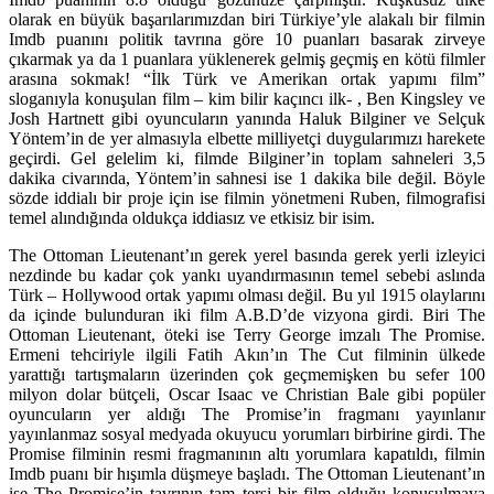
olarak en büyük başarılarımızdan biri Türkiye’yle alakalı bir filmin
Imdb puanını politik tavrına göre 10 puanları basarak zirveye
çıkarmak ya da 1 puanlara yüklenerek gelmiş geçmiş en kötü filmler
arasına sokmak! “İlk Türk ve Amerikan ortak yapımı film”
sloganıyla konuşulan film – kim bilir kaçıncı ilk- , Ben Kingsley ve
Josh Hartnett gibi oyuncuların yanında Haluk Bilginer ve Selçuk
Yöntem’in de yer almasıyla elbette milliyetçi duygularımızı harekete
geçirdi. Gel gelelim ki, filmde Bilginer’in toplam sahneleri 3,5
dakika civarında, Yöntem’in sahnesi ise 1 dakika bile değil. Böyle
sözde iddialı bir proje için ise filmin yönetmeni Ruben, filmografisi
temel alındığında oldukça iddiasız ve etkisiz bir isim.
The Ottoman Lieutenant’ın gerek yerel basında gerek yerli izleyici
nezdinde bu kadar çok yankı uyandırmasının temel sebebi aslında
Türk – Hollywood ortak yapımı olması değil. Bu yıl 1915 olaylarını
da içinde bulunduran iki film A.B.D’de vizyona girdi. Biri The
Ottoman Lieutenant, öteki ise Terry George imzalı The Promise.
Ermeni tehciriyle ilgili Fatih Akın’ın The Cut filminin ülkede
yarattığı tartışmaların üzerinden çok geçmemişken bu sefer 100
milyon dolar bütçeli, Oscar Isaac ve Christian Bale gibi popüler
oyuncuların yer aldığı The Promise’in fragmanı yayınlanır
yayınlanmaz sosyal medyada okuyucu yorumları birbirine girdi. The
Promise filminin resmi fragmanının altı yorumlara kapatıldı, filmin
Imdb puanı bir hışımla düşmeye başladı. The Ottoman Lieutenant’ın
ise The Promise’in tavrının tam tersi bir film olduğu konuşulmaya