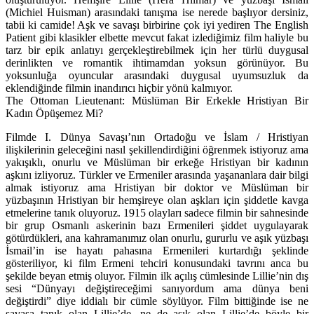
(Michiel Huisman) arasındaki tanışma ise nerede başlıyor dersiniz,
tabii ki camide! Aşk ve savaşı birbirine çok iyi yediren The English
Patient gibi klasikler elbette mevcut fakat izlediğimiz film haliyle bu
tarz bir epik anlatıyı gerçekleştirebilmek için her türlü duygusal
derinlikten ve romantik ihtimamdan yoksun görünüyor. Bu
yoksunluğa oyuncular arasındaki duygusal uyumsuzluk da
eklendiğinde filmin inandırıcı hiçbir yönü kalmıyor.
The Ottoman Lieutenant: Müslüman Bir Erkekle Hristiyan Bir
Kadın Öpüşemez Mi?
Filmde I. Dünya Savaşı’nın Ortadoğu ve İslam / Hristiyan
ilişkilerinin geleceğini nasıl şekillendirdiğini öğrenmek istiyoruz ama
yakışıklı, onurlu ve Müslüman bir erkeğe Hristiyan bir kadının
aşkını izliyoruz. Türkler ve Ermeniler arasında yaşananlara dair bilgi
almak istiyoruz ama Hristiyan bir doktor ve Müslüman bir
yüzbaşının Hristiyan bir hemşireye olan aşkları için şiddetle kavga
etmelerine tanık oluyoruz. 1915 olayları sadece filmin bir sahnesinde
bir grup Osmanlı askerinin bazı Ermenileri şiddet uygulayarak
götürdükleri, ana kahramanımız olan onurlu, gururlu ve aşık yüzbaşı
İsmail’in ise hayatı pahasına Ermenileri kurtardığı şeklinde
gösteriliyor, ki film Ermeni tehciri konusundaki tavrını anca bu
şekilde beyan etmiş oluyor. Filmin ilk açılış cümlesinde Lillie’nin dış
sesi “Dünyayı değiştireceğimi sanıyordum ama dünya beni
değiştirdi” diye iddialı bir cümle söylüyor. Film bittiğinde ise ne
savaşa tanık olan Lillie’de, ne de aşık olan Lillie’de böyle bir