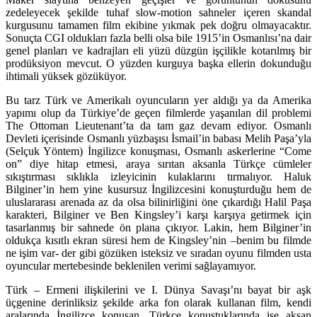
zedeleyecek şekilde tuhaf slow-motion sahneler içeren skandal
kurgusunu tamamen film ekibine yıkmak pek doğru olmayacaktır.
Sonuçta CGI oldukları fazla belli olsa bile 1915’in Osmanlısı’na dair
genel planları ve kadrajları eli yüzü düzgün işçilikle kotarılmış bir
prodüksiyon mevcut. O yüzden kurguya başka ellerin dokunduğu
ihtimali yüksek gözüküyor.
Bu tarz Türk ve Amerikalı oyuncuların yer aldığı ya da Amerika
yapımı olup da Türkiye’de geçen filmlerde yaşanılan dil problemi
The Ottoman Lieutenant’ta da tam gaz devam ediyor. Osmanlı
Devleti içerisinde Osmanlı yüzbaşısı İsmail’in babası Melih Paşa’yla
(Selçuk Yöntem) İngilizce konuşması, Osmanlı askerlerine “Come
on” diye hitap etmesi, araya sırıtan aksanla Türkçe cümleler
sıkıştırması sıklıkla izleyicinin kulaklarını tırmalıyor. Haluk
Bilginer’in hem yine kusursuz İngilizcesini konuşturduğu hem de
uluslararası arenada az da olsa bilinirliğini öne çıkardığı Halil Paşa
karakteri, Bilginer ve Ben Kingsley’i karşı karşıya getirmek için
tasarlanmış bir sahnede ön plana çıkıyor. Lakin, hem Bilginer’in
oldukça kısıtlı ekran süresi hem de Kingsley’nin –benim bu filmde
ne işim var- der gibi gözüken isteksiz ve sıradan oyunu filmden usta
oyuncular mertebesinde beklenilen verimi sağlayamıyor.
Türk – Ermeni ilişkilerini ve I. Dünya Savaşı’nı bayat bir aşk
üçgenine derinliksiz şekilde arka fon olarak kullanan film, kendi
aralarında İngilizce konuşan, Türkçe konuştuklarında ise aksan