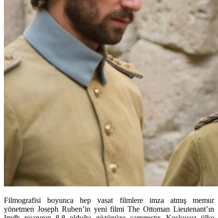
Filmografisi boyunca hep vasat filmlere imza atmış memur
yönetmen Joseph Ruben’in yeni filmi The Ottoman Lieutenant’ın
Imdb puanının 8.8 olduğu gözünüze çarpmıştır. Kuşkusuz ülke