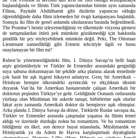
başlandığında ve filmin Türk yapımcılarından birinin aynı zamanda
Filinta, Payitaht Abdülhamit gibi dizilerin yapımcısı olduğu
öğrenildiğinde daha filmi izlemeden bir övgü kampanyası başlatıldı.
Sonuçta iki film de genel anlamda uluslararası basında beğenilmedi.
The Promise’i henüz izleyemediğimiz ve ülkemizde vizyona girmesi
de tartışmalardan ötürü pek mümkün gözükmediği için hakkında
şimdilik bir şey söyleyebilmek mümkün değil. Peki, The Ottoman
Lieutenant zannedildiği gibi Ermeni tehciriyle ilgili ve bunu
onaylamayan bir film mi?
Ruben’in yönetmenliğindeki film, I. Dünya Savaşı’nı belli başlı
arşiv görüntüleriyle ve Türkler ile Ermeniler arasındaki gerginliği
suya sabuna dokunmayan bir şekilde arka planına alarak temelinde
çok basit bir aşk üçgeni hikayesi anlatıyor. Genç bir Amerikalı –
Hristiyan hemşire ülkesindeki ayrımcılık ve ırkçılıktan tiksinti
duyarak Van’da bir Amerikan hastanesinde çalışan Amerikalı bir
doktorun peşinden Türkiye’ye gelir. Geldiğinde Osmanlı ordusunda
yüzbaşı olan Müslüman bir askerle tanışır, birbirlerine aşık olurlar
fakat aynı zamanda Amerikalı doktor da hemşireye aşık olmuştur.
Arka planda I. Dünya Savaşı da dönse, Türklerle Ruslar savaşsa da,
Türkler ve Ermeniler arasında çatışmalar yaşansa da filmin temel
aldığı ve üzerinde durduğu nokta bu romantizm. Ve bu romantizm
bildiğimiz en ilkel, son derece bayat nüanslarla, Müslümanlık ve
Hristiyanlık ya da Adem ile Havva karşılaştırmalı diyaloglarla
oluşturuluyor. Hemşire Lillie (Hera Hilmar) ve yüzbaşı İsmail