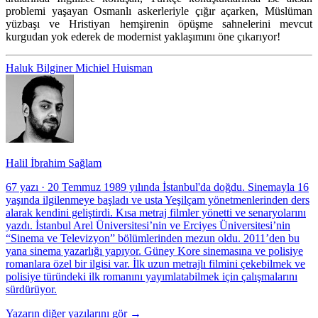
problemi yaşayan Osmanlı askerleriyle çığır açarken, Müslüman
yüzbaşı ve Hristiyan hemşirenin öpüşme sahnelerini mevcut
kurgudan yok ederek de modernist yaklaşımını öne çıkarıyor!
Haluk Bilginer
Michiel Huisman
Halil İbrahim Sağlam
67 yazı
·
20 Temmuz 1989 yılında İstanbul'da doğdu. Sinemayla 16
yaşında ilgilenmeye başladı ve usta Yeşilçam yönetmenlerinden ders
alarak kendini geliştirdi. Kısa metraj filmler yönetti ve senaryolarını
yazdı. İstanbul Arel Üniversitesi’nin ve Erciyes Üniversitesi’nin
“Sinema ve Televizyon” bölümlerinden mezun oldu. 2011’den bu
yana sinema yazarlığı yapıyor. Güney Kore sinemasına ve polisiye
romanlara özel bir ilgisi var. İlk uzun metrajlı filmini çekebilmek ve
polisiye türündeki ilk romanını yayımlatabilmek için çalışmalarını
sürdürüyor.
Yazarın diğer yazılarını gör →