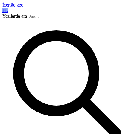
İçeriğe geç
FL
Yazılarda ara