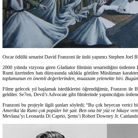
Oscar ödüllü senarist David Franzoni ile ünlü yapımcı Stephen Joel Br
2000 yılında vizyona giren Gladiator filminin senaristliğini üstlenen
Rumi üzerinden batı dünyasında sıklıkla görülen Müslüman karakter 
toplumunun en önemli değerlerinden, muazzam yetenekte biri. Bugün 
Filme gelecek yıl başlamak istediklerini öğrendiğimiz, Franzon ile 
geldiler. Se7en, Devil’s Advocate gibi filmlerinde yapımcılığını üstle
Franzoni bu projeyle ilgili şunları söyledi; “Bu çok heyecan verici bir
Amerika’da Rumi çok popüler bir şair. Ben ona bir yüz ve hikaye ve
Mevlana’yı Leonarda Di Caprio, Şems’i Robert Downey Jr. Canlandır