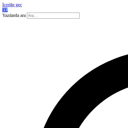
İçeriğe geç
FL
Yazılarda ara