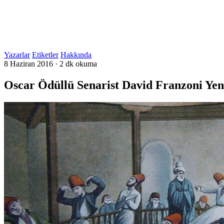
Yazarlar
Etiketler
Hakkında
8 Haziran 2016
·
2 dk okuma
Oscar Ödüllü Senarist David Franzoni Yen