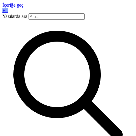
İçeriğe geç
FL
Yazılarda ara