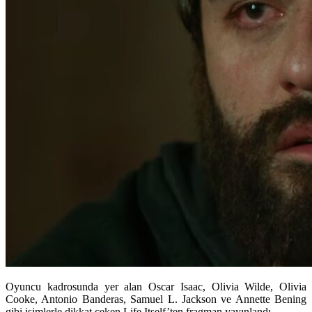
Oyuncu kadrosunda yer alan Oscar Isaac, Olivia Wilde, Olivia
Cooke, Antonio Banderas, Samuel L. Jackson ve Annette Bening
gibi isimlerle dikkat çeken Life Itself’ten fragman yayınlandı.