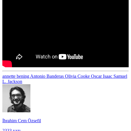
annette bening
Antonio Banderas
Olivia Cooke
Oscar Isaac
Samuel
L. Jackson
İbrahim Cem Özsefil
2333 yazı