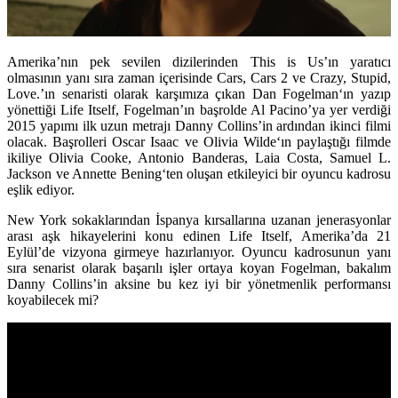
Amerika’nın pek sevilen dizilerinden This is Us’ın yaratıcı
olmasının yanı sıra zaman içerisinde Cars, Cars 2 ve Crazy, Stupid,
Love.’ın senaristi olarak karşımıza çıkan
Dan Fogelman
‘ın yazıp
yönettiği Life Itself, Fogelman’ın başrolde Al Pacino’ya yer verdiği
2015 yapımı ilk uzun metrajı Danny Collins’in ardından ikinci filmi
olacak. Başrolleri
Oscar Isaac
ve
Olivia Wilde
‘ın paylaştığı filmde
ikiliye
Olivia Cooke, Antonio Banderas, Laia Costa, Samuel L.
Jackson
ve
Annette Bening
‘ten oluşan etkileyici bir oyuncu kadrosu
eşlik ediyor.
New York sokaklarından İspanya kırsallarına uzanan jenerasyonlar
arası aşk hikayelerini konu edinen Life Itself, Amerika’da 21
Eylül’de vizyona girmeye hazırlanıyor. Oyuncu kadrosunun yanı
sıra senarist olarak başarılı işler ortaya koyan Fogelman, bakalım
Danny Collins’in aksine bu kez iyi bir yönetmenlik performansı
koyabilecek mi?