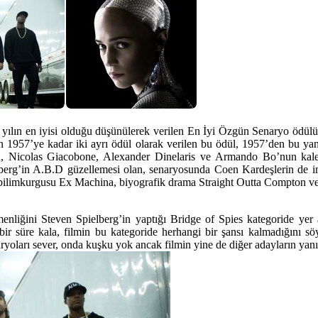
yılın en iyisi olduğu düşünülerek verilen En İyi Özgün Senaryo ödülü
an 1957’ye kadar iki ayrı ödül olarak verilen bu ödül, 1957’den bu yan
tu, Nicolas Giacobone, Alexander Dinelaris ve Armando Bo’nun kal
elberg’in A.B.D güzellemesi olan, senaryosunda Coen Kardeşlerin de i
n bilimkurgusu Ex Machina, biyografik drama Straight Outta Compton ve 
iğini Steven Spielberg’in yaptığı Bridge of Spies kategoride yer al
bir süre kala, filmin bu kategoride herhangi bir şansı kalmadığını sö
aryoları sever, onda kuşku yok ancak filmin yine de diğer adayların ya