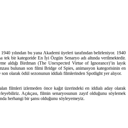
 1940 yılından bu yana Akademi üyeleri tarafından belirleniyor. 1940
a tek bir kategoride En İyi Özgün Senaryo adı altında verilmektedir.
eme aldığı Birdman (The Unexpected Virtue of Ignorance)’in layık
mzası bulunan son filmi Bridge of Spies, animasyon kategorisinin en
son olarak ödül sezonunun iddialı filmlerinden Spotlight yer alıyor.
an filmleri izlemeden önce kağıt üzerindeki en iddialı aday olarak
yleyebiliriz. Açıkçası, filmin senaryosunun zayıf olduğunu söylemek
nında herhangi bir şansı olduğunu söyleyemeyiz.