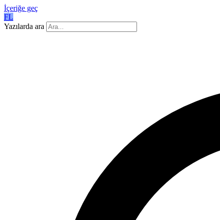
İçeriğe geç
FL
Yazılarda ara