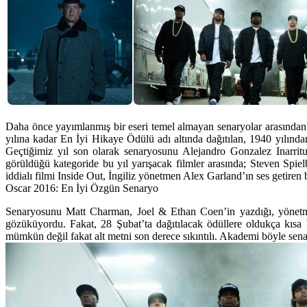
Daha önce yayımlanmış bir eseri temel almayan senaryolar arasından 
yılına kadar En İyi Hikaye Ödülü adı altında dağıtılan, 1940 yılınd
Geçtiğimiz yıl son olarak senaryosunu Alejandro Gonzalez Inarri
görüldüğü kategoride bu yıl yarışacak filmler arasında; Steven Spi
iddialı filmi Inside Out, İngiliz yönetmen Alex Garland’ın ses getire
Oscar 2016: En İyi Özgün Senaryo
Senaryosunu Matt Charman, Joel & Ethan Coen’in yazdığı, yönetmenl
gözüküyordu. Fakat, 28 Şubat’ta dağıtılacak ödüllere oldukça kısa 
mümkün değil fakat alt metni son derece sıkıntılı. Akademi böyle sen