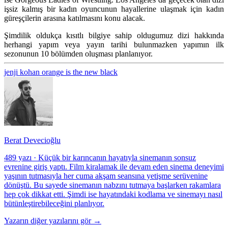
işsiz kalmış bir kadın oyuncunun hayallerine ulaşmak için kadın
güreşçilerin arasına katılmasını konu alacak.
Şimdilik oldukça kısıtlı bilgiye sahip oldugumuz dizi hakkında
herhangi yapım veya yayın tarihi bulunmazken yapımın ilk
sezonunun 10 bölümden oluşması planlanıyor.
jenji kohan
orange is the new black
Berat Devecioğlu
489 yazı
·
Küçük bir karıncanın hayatıyla sinemanın sonsuz
evrenine giriş yaptı. Film kiralamak ile devam eden sinema deneyimi
yaşının tutmasıyla her cuma akşam seansına yetişme serüvenine
dönüştü. Bu sayede sinemanın nabzını tutmaya başlarken rakamlara
hep çok dikkat etti. Şimdi ise hayatındaki kodlama ve sinemayı nasıl
bütünleştirebileceğini planlıyor.
Yazarın diğer yazılarını gör →