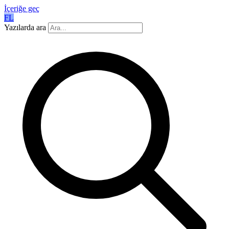
İçeriğe geç
FL
Yazılarda ara