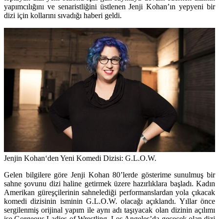
yapımcılığını ve senaristliğini üstlenen
Jenji Kohan’
ın yepyeni bir
dizi için kollarını sıvadığı haberi geldi.
Jenjin Kohan
‘den Yeni Komedi Dizisi: G.L.O.W.
Gelen bilgilere göre Jenji Kohan 80’lerde gösterime sunulmuş bir
sahne şovunu dizi haline getirmek üzere hazırlıklara başladı. Kadın
Amerikan güreşçilerinin sahnelediği performanslardan yola çıkacak
komedi dizisinin isminin
G.L.O.W.
olacağı açıklandı. Yıllar önce
sergilenmiş orijinal yapım ile aynı adı taşıyacak olan dizinin açılımı
ise Gorgeous Ladies of Wrestling. Los Angeles’da geçecek olan dizi