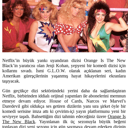
Netflix’in büyük yankı uyandıran dizisi Orange Is The New
Black’in yaratıcısı olan Jenji Kohan, yepyeni bir komedi dizisi için
kollarını sıvadı. İsmi G.L.O.W. olarak açıklanan seri, kadın
Amerikan güreşçilerinin yaşanmış hayat hikayelerini ekranlara
taşıyacak.
Gün geçtikçe dizi sektöründeki yerini daha da sağlamlaştıran
Netflix
, birbirinden iddialı orijinal yapımları ile abonelerini memnun
etmeye devam ediyor.
House of Cards
,
Narcos
ve
Marvel’s
Daredevil
gibi oldukça ses getiren dizilerin yanı sıra şirket öyle bir
komedi serisine imza attı ki çevirim-içi yayın platformunu yeni bir
seviyeye taşıdı. Bahsettiğim dizi tahmin edeceğiniz üzere
Orange Is
The New Black
. Yayınlanan ilk üç sezonuyla büyük beğeni
toplayan dizi yeni sezonu için gün saymaya devam ederken dizinin