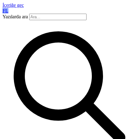
İçeriğe geç
FL
Yazılarda ara