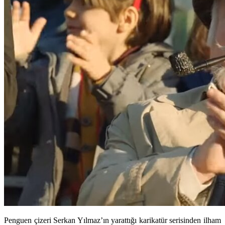
Penguen çizeri Serkan Yılmaz’ın yarattığı karikatür serisinden ilham