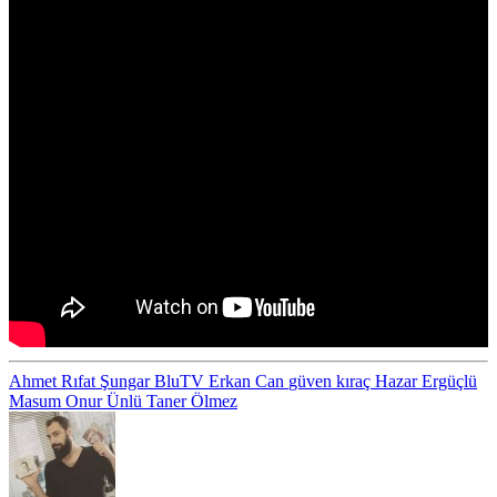
Ahmet Rıfat Şungar
BluTV
Erkan Can
güven kıraç
Hazar Ergüçlü
Masum
Onur Ünlü
Taner Ölmez