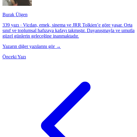
Burak Ülgen
339 yazı
·
Vicdan, emek, sinema ve JRR Tolkien’e göre yaşar. Orta
sınıf ve toplumsal hafızaya kafayı takmıştır. Dayanışmayla ve umutla
güzel günlerin geleceğine inanmaktadır.
Yazarın diğer yazılarını gör →
Önceki Yazı