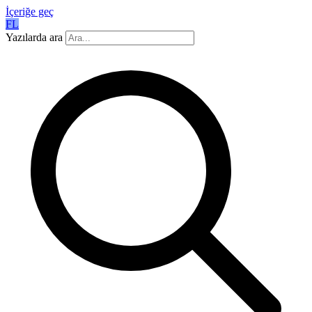
İçeriğe geç
FL
Yazılarda ara