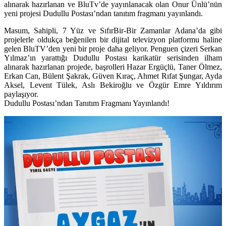
alınarak hazırlanan ve BluTv’de yayınlanacak olan Onur Ünlü’nün
yeni projesi Dudullu Postası’ndan tanıtım fragmanı yayınlandı.
Masum
,
Sahipli
,
7 Yüz
ve
SıfırBir-Bir Zamanlar Adana’da
gibi
projelerle oldukça beğenilen bir dijital televizyon platformu haline
gelen BluTV’den yeni bir proje daha geliyor.
Penguen
çizeri
Serkan
Yılmaz
’ın yarattığı Dudullu Postası karikatür serisinden ilham
alınarak hazırlanan projede, başrolleri
Hazar Ergüçlü, Taner Ölmez,
Erkan Can, Bülent Şakrak, Güven Kıraç, Ahmet Rıfat Şungar, Ayda
Aksel, Levent Tülek, Aslı Bekiroğlu
ve
Özgür Emre Yıldırım
paylaşıyor.
Dudullu Postası’ndan Tanıtım Fragmanı Yayınlandı!