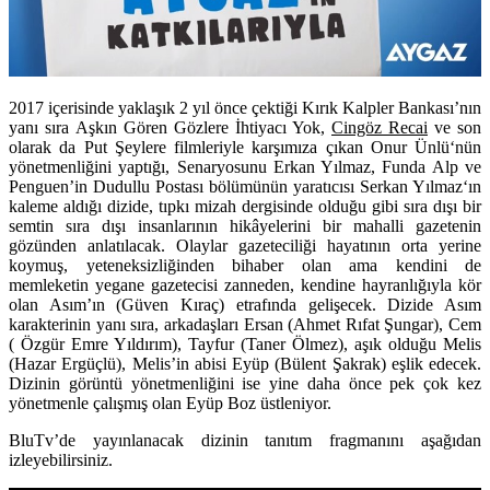
2017 içerisinde yaklaşık 2 yıl önce çektiği Kırık Kalpler Bankası’nın
yanı sıra Aşkın Gören Gözlere İhtiyacı Yok,
Cingöz Recai
ve son
olarak da Put Şeylere filmleriyle karşımıza çıkan
Onur Ünlü
‘nün
yönetmenliğini yaptığı, Senaryosunu
Erkan Yılmaz, Funda Alp
ve
Penguen’in Dudullu Postası bölümünün yaratıcısı
Serkan Yılmaz
‘ın
kaleme aldığı dizide, tıpkı mizah dergisinde olduğu gibi sıra dışı bir
semtin sıra dışı insanlarının hikâyelerini bir mahalli gazetenin
gözünden anlatılacak. Olaylar gazeteciliği hayatının orta yerine
koymuş, yeteneksizliğinden bihaber olan ama kendini de
memleketin yegane gazetecisi zanneden, kendine hayranlığıyla kör
olan Asım’ın (Güven Kıraç) etrafında gelişecek. Dizide Asım
karakterinin yanı sıra, arkadaşları Ersan (Ahmet Rıfat Şungar), Cem
( Özgür Emre Yıldırım), Tayfur (Taner Ölmez), aşık olduğu Melis
(Hazar Ergüçlü), Melis’in abisi Eyüp (Bülent Şakrak) eşlik edecek.
Dizinin görüntü yönetmenliğini ise yine daha önce pek çok kez
yönetmenle çalışmış olan Eyüp Boz üstleniyor.
BluTv’de yayınlanacak dizinin tanıtım fragmanını aşağıdan
izleyebilirsiniz.