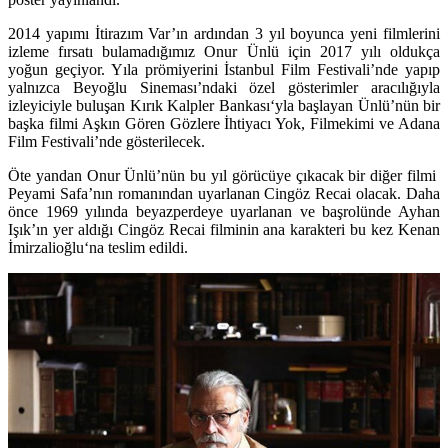
2014 yapımı İtirazım Var’ın ardından 3 yıl boyunca yeni filmlerini
izleme fırsatı bulamadığımız
Onur Ünlü
için 2017 yılı oldukça
yoğun geçiyor. Yıla prömiyerini İstanbul Film Festivali’nde yapıp
yalnızca Beyoğlu Sineması’ndaki özel gösterimler aracılığıyla
izleyiciyle buluşan
Kırık Kalpler Bankası
‘yla başlayan Ünlü’nün bir
başka filmi
Aşkın Gören Gözlere İhtiyacı Yok
, Filmekimi ve Adana
Film Festivali’nde gösterilecek.
Öte yandan Onur Ünlü’nün bu yıl görücüye çıkacak bir diğer filmi
Peyami Safa’nın romanından uyarlanan
Cingöz Recai
olacak. Daha
önce 1969 yılında beyazperdeye uyarlanan ve başrolünde Ayhan
Işık’ın yer aldığı Cingöz Recai filminin ana karakteri bu kez
Kenan
İmirzalioğlu
‘na teslim edildi.