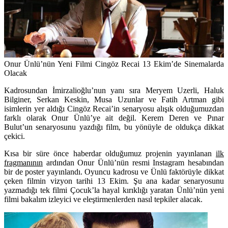
Onur Ünlü’nün Yeni Filmi Cingöz Recai 13 Ekim’de Sinemalarda
Olacak
Kadrosundan İmirzalioğlu’nun yanı sıra
Meryem Uzerli, Haluk
Bilginer, Serkan Keskin, Musa Uzunlar
ve
Fatih Artman
gibi
isimlerin yer aldığı Cingöz Recai’in senaryosu alışık olduğumuzdan
farklı olarak Onur Ünlü’ye ait değil. Kerem Deren ve Pınar
Bulut’un senaryosunu yazdığı film, bu yönüyle de oldukça dikkat
çekici.
Kısa bir süre önce haberdar olduğumuz projenin yayınlanan
ilk
fragmanının
ardından Onur Ünlü’nün resmi Instagram hesabından
bir de poster yayınlandı. Oyuncu kadrosu ve Ünlü faktörüyle dikkat
çeken filmin vizyon tarihi 13 Ekim. Şu ana kadar senaryosunu
yazmadığı tek filmi Çocuk’la hayal kırıklığı yaratan Ünlü’nün yeni
filmi bakalım izleyici ve eleştirmenlerden nasıl tepkiler alacak.