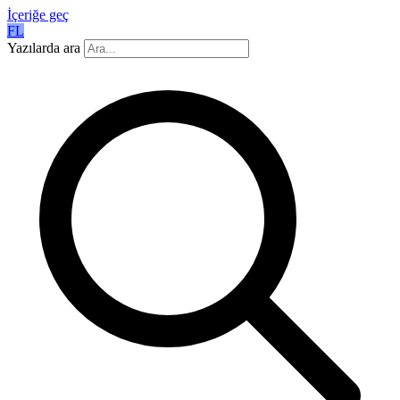
İçeriğe geç
FL
Yazılarda ara