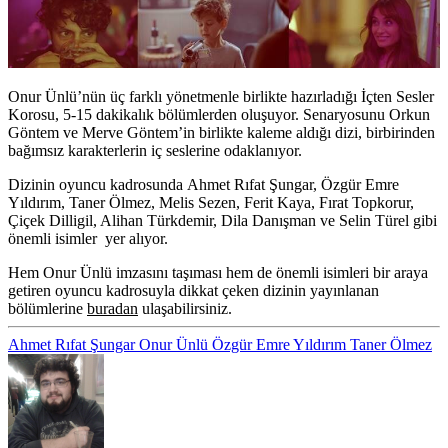
Onur Ünlü’nün üç farklı yönetmenle birlikte hazırladığı İçten Sesler
Korosu, 5-15 dakikalık bölümlerden oluşuyor. Senaryosunu Orkun
Göntem ve Merve Göntem’in birlikte kaleme aldığı dizi, birbirinden
bağımsız karakterlerin iç seslerine odaklanıyor.
Dizinin oyuncu kadrosunda
Ahmet Rıfat
Şungar
, Özgür Emre
Yıldırım, Taner Ölmez, Melis Sezen, Ferit Kaya, Fırat
Topkorur
,
Çiçek Dilligil, Alihan
Türkdemir
,
Dila
Danışman
ve
Selin Türel
gibi
önemli isimler yer alıyor.
Hem Onur Ünlü imzasını taşıması hem de önemli isimleri bir araya
getiren oyuncu kadrosuyla dikkat çeken dizinin yayınlanan
bölümlerine
buradan
ulaşabilirsiniz.
Ahmet Rıfat Şungar
Onur Ünlü
Özgür Emre Yıldırım
Taner Ölmez