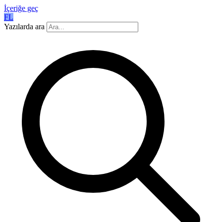
İçeriğe geç
FL
Yazılarda ara