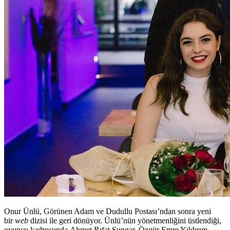
Onur Ünlü, Görünen Adam ve Dudullu Postası’ndan sonra yeni
bir
web
dizisi ile geri dönüyor. Ünlü’nün yönetmenliğini üstlendiği,
oyuncu kadrosunda
Ahmet Rıfat
Şungar
, Özgür Emre Yıldırım,