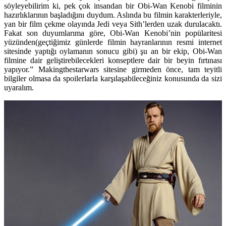
söyleyebilirim ki, pek çok insandan bir Obi-Wan Kenobi filminin
hazırlıklarının başladığını duydum. Aslında bu filmin karakterleriyle,
yan bir film çekme olayında Jedi veya Sith’lerden uzak durulacaktı.
Fakat son duyumlarıma göre, Obi-Wan Kenobi’nin popülaritesi
yüzünden(geçtiğimiz günlerde filmin hayranlarının resmi internet
sitesinde yaptığı oylamanın sonucu gibi) şu an bir ekip, Obi-Wan
filmine dair geliştirebilecekleri konseptlere dair bir beyin fırtınası
yapıyor.” Makingthestarwars sitesine girmeden önce, tam teyitli
bilgiler olmasa da spoilerlarla karşılaşabileceğiniz konusunda da sizi
uyaralım.