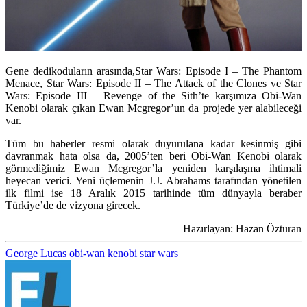
Gene dedikoduların arasında,Star Wars: Episode I – The Phantom
Menace, Star Wars: Episode II – The Attack of the Clones ve Star
Wars: Episode III – Revenge of the Sith’te karşımıza Obi-Wan
Kenobi olarak çıkan Ewan Mcgregor’un da projede yer alabileceği
var.
Tüm bu haberler resmi olarak duyurulana kadar kesinmiş gibi
davranmak hata olsa da, 2005’ten beri Obi-Wan Kenobi olarak
görmediğimiz Ewan Mcgregor’la yeniden karşılaşma ihtimali
heyecan verici. Yeni üçlemenin J.J. Abrahams tarafından yönetilen
ilk filmi ise 18 Aralık 2015 tarihinde tüm dünyayla beraber
Türkiye’de de vizyona girecek.
Hazırlayan: Hazan Özturan
George Lucas
obi-wan kenobi
star wars