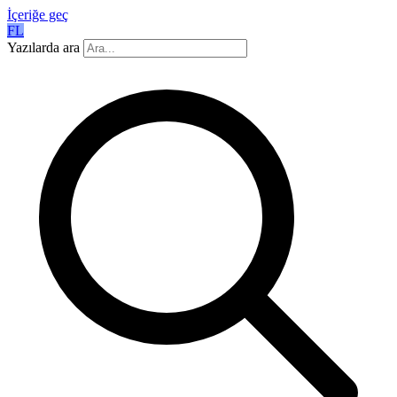
İçeriğe geç
FL
Yazılarda ara