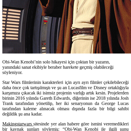
Obi-Wan Kenobi’nin solo hikayesi için çoktan bir yazarın,
yanındaki sanat ekibiyle beraber harekete geçmiş olabileceği
söyleniyor.
Star Wars filmlerinin karakterleri için ayrı ayrı filmler çekilebileceği
daha önce çok tartışılmıştı ve şu an Lucasfilm ve Disney ortaklığıyla
karşımıza çıkacak iki isimsiz projenin varlığı artık kesin. Projelerden
birinin 2016 yılında Gareth Edwards, diğerinin ise 2018 yılında Josh
Trank tarafından yönetilip, her iki senaryonun da George Lucas
tarafından kaleme alınacak olması dışında fazla bir bilgi sahibi
değildik şu ana kadar.
Makingstarwars
sitesinde yer alan habere göre ismini veremedikleri
bir kaynak şunları söylemiş: “Obi-Wan Kenobi ile ilgili şunu