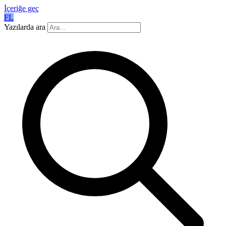
İçeriğe geç
FL
Yazılarda ara