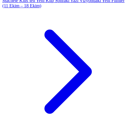
Machete Kills’ten Yeni Klip
Sonraki Yazı
Vizyondaki Yeni Filmler
(11 Ekim – 18 Ekim)