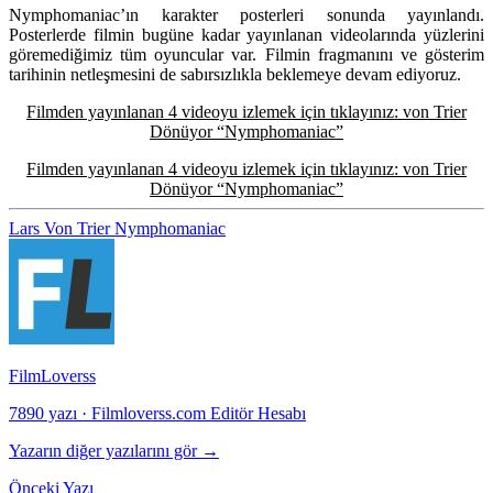
Nymphomaniac’ın karakter posterleri sonunda yayınlandı.
Posterlerde filmin bugüne kadar yayınlanan videolarında yüzlerini
göremediğimiz tüm oyuncular var. Filmin fragmanını ve gösterim
tarihinin netleşmesini de sabırsızlıkla beklemeye devam ediyoruz.
Filmden yayınlanan 4 videoyu izlemek için tıklayınız: von Trier
Dönüyor “Nymphomaniac”
Filmden yayınlanan 4 videoyu izlemek için tıklayınız: von Trier
Dönüyor “Nymphomaniac”
Lars Von Trier
Nymphomaniac
FilmLoverss
7890 yazı
·
Filmloverss.com Editör Hesabı
Yazarın diğer yazılarını gör →
Önceki Yazı