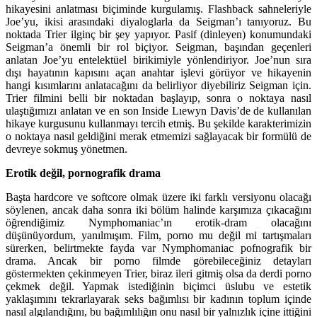
hikayesini anlatması biçiminde kurgulamış. Flashback sahneleriyle
Joe’yu, ikisi arasındaki diyaloglarla da Seigman’ı tanıyoruz. Bu
noktada Trier ilginç bir şey yapıyor. Pasif (dinleyen) konumundaki
Seigman’a önemli bir rol biçiyor. Seigman, başından geçenleri
anlatan Joe’yu entelektüel birikimiyle yönlendiriyor. Joe’nun sıra
dışı hayatının kapısını açan anahtar işlevi görüyor ve hikayenin
hangi kısımlarını anlatacağını da belirliyor diyebiliriz Seigman için.
Trier filmini belli bir noktadan başlayıp, sonra o noktaya nasıl
ulaştığımızı anlatan ve en son Inside Lıewyn Davis’de de kullanılan
hikaye kurgusunu kullanmayı tercih etmiş. Bu şekilde karakterimizin
o noktaya nasıl geldiğini merak etmemizi sağlayacak bir formülü de
devreye sokmuş yönetmen.
Erotik değil, pornografik drama
Başta hardcore ve softcore olmak üzere iki farklı versiyonu olacağı
söylenen, ancak daha sonra iki bölüm halinde karşımıza çıkacağını
öğrendiğimiz Nymphomaniac’ın erotik-dram olacağını
düşünüyordum, yanılmışım. Film, porno mu değil mi tartışmaları
sürerken, belirtmekte fayda var Nymphomaniac pofnografik bir
drama. Ancak bir porno filmde görebileceğiniz detayları
göstermekten çekinmeyen Trier, biraz ileri gitmiş olsa da derdi porno
çekmek değil. Yapmak istediğinin biçimci üslubu ve estetik
yaklaşımını tekrarlayarak seks bağımlısı bir kadının toplum içinde
nasıl algılandığını, bu bağımlılığın onu nasıl bir yalnızlık içine ittiğini