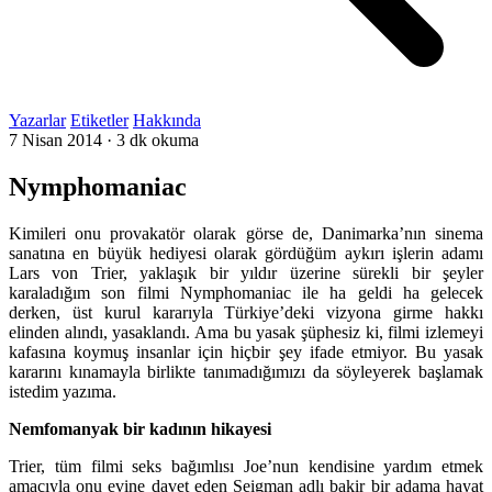
Yazarlar
Etiketler
Hakkında
7 Nisan 2014
·
3 dk okuma
Nymphomaniac
Kimileri onu provakatör olarak görse de, Danimarka’nın sinema
sanatına en büyük hediyesi olarak gördüğüm aykırı işlerin adamı
Lars von Trier, yaklaşık bir yıldır üzerine sürekli bir şeyler
karaladığım son filmi Nymphomaniac ile ha geldi ha gelecek
derken, üst kurul kararıyla Türkiye’deki vizyona girme hakkı
elinden alındı, yasaklandı. Ama bu yasak şüphesiz ki, filmi izlemeyi
kafasına koymuş insanlar için hiçbir şey ifade etmiyor. Bu yasak
kararını kınamayla birlikte tanımadığımızı da söyleyerek başlamak
istedim yazıma.
Nemfomanyak bir kadının hikayesi
Trier, tüm filmi seks bağımlısı Joe’nun kendisine yardım etmek
amacıyla onu evine davet eden Seigman adlı bakir bir adama hayat