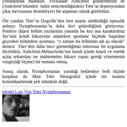
yorumlamak mümkün. Fevkalade Antichrist göndermesini de
(Antichrist’tekinden farklı neticelendiğinden) Trier’ın depresyondan
çıkış mevzusunu destekleyeci bir argüman olarak görebiliriz.
Öte yandan Trier’ın Dogville’den beri ısrarla sürdürdüğü episodik
anlatıyı Nymphomaniac’ta daha ileri götürdüğünü görüyoruz.
Perdeye düşen bölüm yazılarının yanında bu kez ana karakterimiz
Joe’nun kendi hikayesini anlatırken spontane biçimde başından
geçenleri bölümlere ayırması, “o zaman bu bölümün adı şu olacak”
demesi Trier’den daha önce görmediğimiz enteresan bir uygulama
diyebiliriz. Antichrist-Melancholia’nın kendi içinde tutarlı ve estetik
açılış sekansları ise muhtemelen hikaye yapısı gereği yönetmenin
vazgeçtiği biçimci bir numara olmuş.
Sonuç olarak; Nymphomaniac yarattığı beklentiye belli ölçüde
karşılasa da filmi Trier filmografisi içinde üst sıralara
konumlandırmak pek mümkün değil.
eleştiri
Lars Von Trier
Nymphomaniac