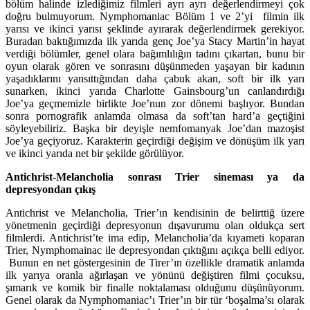
bölüm halinde izlediğimiz filmleri ayrı ayrı değerlendirmeyi çok
doğru bulmuyorum. Nymphomaniac Bölüm 1 ve 2’yi filmin ilk
yarısı ve ikinci yarısı şeklinde ayırarak değerlendirmek gerekiyor.
Buradan baktığımızda ilk yarıda genç Joe’ya Stacy Martin’in hayat
verdiği bölümler, genel olara bağımlılığın tadını çıkartan, bunu bir
oyun olarak gören ve sonrasını düşünmeden yaşayan bir kadının
yaşadıklarını yansıttığından daha çabuk akan, soft bir ilk yarı
sunarken, ikinci yarıda Charlotte Gainsbourg’un canlandırdığı
Joe’ya geçmemizle birlikte Joe’nun zor dönemi başlıyor. Bundan
sonra pornografik anlamda olmasa da soft’tan hard’a geçtiğini
söyleyebiliriz. Başka bir deyişle nemfomanyak Joe’dan mazoşist
Joe’ya geçiyoruz. Karakterin geçirdiği değişim ve dönüşüm ilk yarı
ve ikinci yarıda net bir şekilde görülüyor.
Antichrist-Melancholia sonrası Trier sineması ya da
depresyondan çıkış
Antichrist ve Melancholia, Trier’ın kendisinin de belirttiğ üzere
yönetmenin geçirdiği depresyonun dışavurumu olan oldukça sert
filmlerdi. Antichrist’te ima edip, Melancholia’da kıyameti koparan
Trier, Nymphomainac ile depresyondan çıktığını açıkça belli ediyor.
Bunun en net göstergesinin de Tirer’ın özellikle dramatik anlamda
ilk yarıya oranla ağırlaşan ve yönünü değiştiren filmi çocuksu,
şımarık ve komik bir finalle noktalaması olduğunu düşünüyorum.
Genel olarak da Nymphomaniac’ı Trier’ın bir tür ‘boşalma’sı olarak