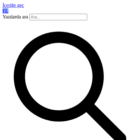
İçeriğe geç
FL
Yazılarda ara