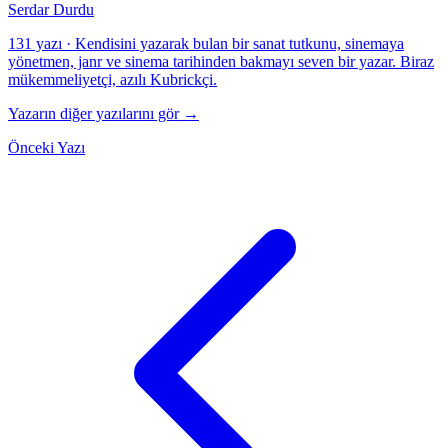
Serdar Durdu
131 yazı
·
Kendisini yazarak bulan bir sanat tutkunu, sinemaya
yönetmen, janr ve sinema tarihinden bakmayı seven bir yazar. Biraz
mükemmeliyetçi, azılı Kubrickçi.
Yazarın diğer yazılarını gör →
Önceki Yazı