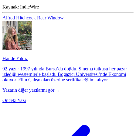
Kaynak:
IndieWire
Alfred Hitchcock
Rear Window
Hande Yıldız
92 yazı
·
1997 yılında Bursa’da doğdu. Sinema tutkusu her pazar
izlediği westernlerle başladı. Boğaziçi Üniversitesi’nde Ekonomi
okuyor. Film Çalışmaları üzerine sertifika eğitimi alıyor.
Yazarın diğer yazılarını gör →
Önceki Yazı