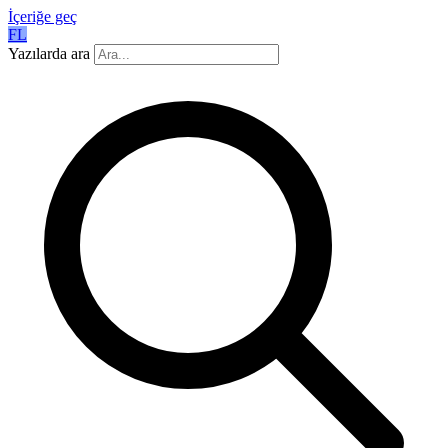
İçeriğe geç
FL
Yazılarda ara