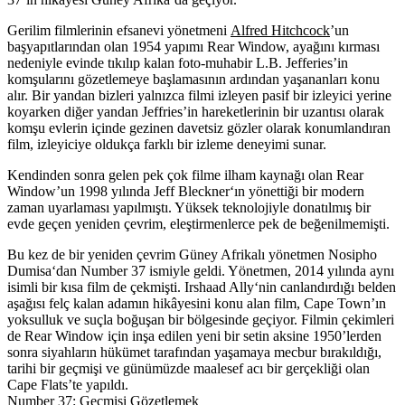
Gerilim filmlerinin efsanevi yönetmeni
Alfred Hitchcock
’un
başyapıtlarından olan 1954 yapımı
Rear Window
, ayağını kırması
nedeniyle evinde tıkılıp kalan foto-muhabir L.B. Jefferies’in
komşularını gözetlemeye başlamasının ardından yaşananları konu
alır. Bir yandan bizleri yalnızca filmi izleyen pasif bir izleyici yerine
koyarken diğer yandan Jeffries’in hareketlerinin bir uzantısı olarak
komşu evlerin içinde gezinen davetsiz gözler olarak konumlandıran
film, izleyiciye oldukça farklı bir izleme deneyimi sunar.
Kendinden sonra gelen pek çok filme ilham kaynağı olan Rear
Window’un 1998 yılında
Jeff Bleckner
‘ın yönettiği bir modern
zaman uyarlaması yapılmıştı. Yüksek teknolojiyle donatılmış bir
evde geçen yeniden çevrim, eleştirmenlerce pek de beğenilmemişti.
Bu kez de bir yeniden çevrim Güney Afrikalı yönetmen
Nosipho
Dumisa
‘dan
Number 37
ismiyle geldi. Yönetmen, 2014 yılında aynı
isimli bir kısa film de çekmişti.
Irshaad Ally
‘nin canlandırdığı belden
aşağısı felç kalan adamın hikâyesini konu alan film, Cape Town’ın
yoksulluk ve suçla boğuşan bir bölgesinde geçiyor. Filmin çekimleri
de Rear Window için inşa edilen yeni bir setin aksine 1950’lerden
sonra siyahların hükümet tarafından yaşamaya mecbur bırakıldığı,
tarihi bir geçmişi ve günümüzde maalesef acı bir gerçekliği olan
Cape Flats’te yapıldı.
Number 37: Geçmişi Gözetlemek