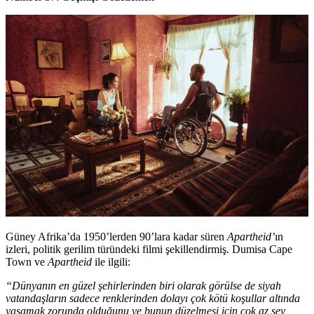
Güney Afrika’da 1950’lerden 90’lara kadar süren
Apartheid’
ın
izleri, politik gerilim türündeki filmi şekillendirmiş. Dumisa Cape
Town ve
Apartheid
ile ilgili:
“Dünyanın en güzel şehirlerinden biri olarak görülse de siyah
vatandaşların sadece renklerinden dolayı çok kötü koşullar altında
yaşamak zorunda olduğunu ve bunun düzelmesi için çok az şey