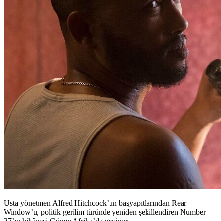
Usta yönetmen Alfred Hitchcock’un başyapıtlarından Rear
Window’u, politik gerilim türünde yeniden şekillendiren Number
37’ın hikâyesi Güney Afrika’da geçiyor.