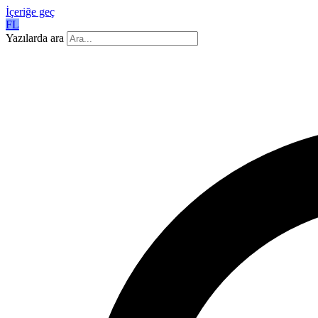
İçeriğe geç
FL
Yazılarda ara