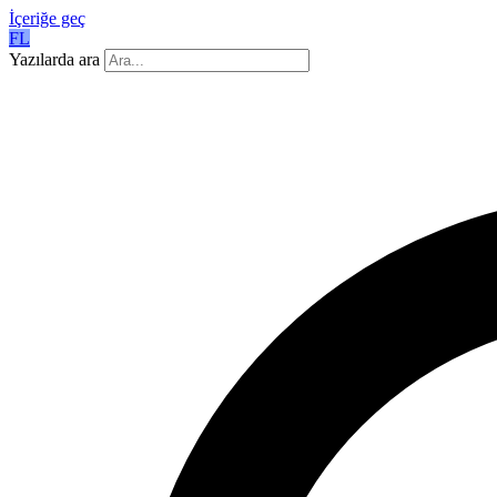
İçeriğe geç
FL
Yazılarda ara