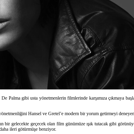
n De Palma gibi usta yönetmenlerin filmlerinde karşımıza çıkmaya baş
yönetmenliğini Hansel ve Gretel’e modern bir yorum getirmeyi deneye
akın bir gelecekte geçecek olan film günümüze ışık tutacak gibi görünü
daha ileri götürmüşe benziyor.