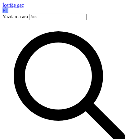
İçeriğe geç
FL
Yazılarda ara