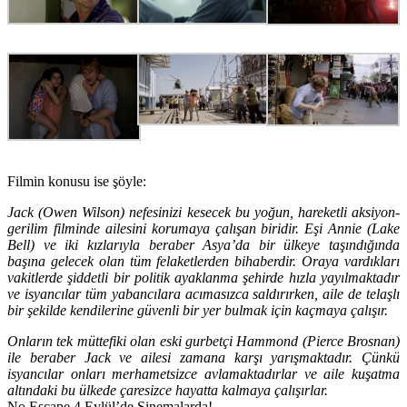
Filmin konusu ise şöyle:
Jack (Owen Wilson) nefesinizi kesecek bu yoğun, hareketli aksiyon-
gerilim filminde ailesini korumaya çalışan biridir. Eşi Annie (Lake
Bell) ve iki kızlarıyla beraber Asya’da bir ülkeye taşındığında
başına gelecek olan tüm felaketlerden bihaberdir. Oraya vardıkları
vakitlerde şiddetli bir politik ayaklanma şehirde hızla yayılmaktadır
ve isyancılar tüm yabancılara acımasızca saldırırken, aile de telaşlı
bir şekilde kendilerine güvenli bir yer bulmak için kaçmaya çalışır.
Onların tek müttefiki olan eski gurbetçi Hammond (Pierce Brosnan)
ile beraber Jack ve ailesi zamana karşı yarışmaktadır. Çünkü
isyancılar onları merhametsizce avlamaktadırlar ve aile kuşatma
altındaki bu ülkede çaresizce hayatta kalmaya çalışırlar.
No Escape 4 Eylül’de Sinemalarda!