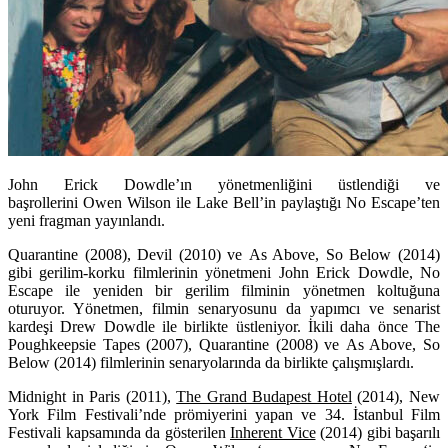
John Erick Dowdle’ın yönetmenliğini üstlendiği ve
başrollerini Owen Wilson ile Lake Bell’in paylaştığı No Escape’ten
yeni fragman yayınlandı.
Quarantine (2008), Devil (2010)
ve
As Above, So Below (2014)
gibi gerilim-korku filmlerinin yönetmeni
John Erick Dowdle,
No
Escape
ile yeniden bir gerilim filminin yönetmen koltuğuna
oturuyor. Yönetmen, filmin senaryosunu da yapımcı ve senarist
kardeşi
Drew Dowdle
ile birlikte üstleniyor. İkili daha önce
The
Poughkeepsie Tapes (2007), Quarantine (2008)
ve
As Above, So
Below (2014)
filmlerinin senaryolarında da birlikte çalışmışlardı.
Midnight in Paris (2011),
The Grand Budapest Hotel
(2014),
New
York Film Festivali’nde prömiyerini yapan ve 34. İstanbul Film
Festivali kapsamında da gösterilen
Inherent Vice
(2014)
gibi başarılı