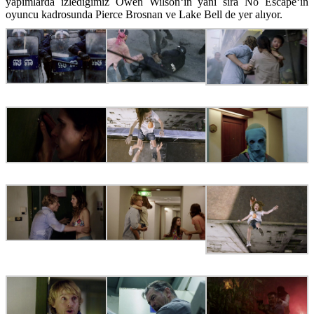
yapımlarda izlediğimiz
Owen Wilson
‘ın yanı sıra
No Escape
‘in
oyuncu kadrosunda
Pierce Brosnan
ve
Lake Bell
de yer alıyor.