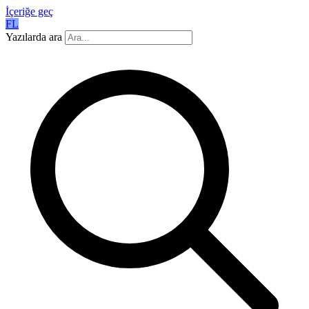
İçeriğe geç
FL
Yazılarda ara