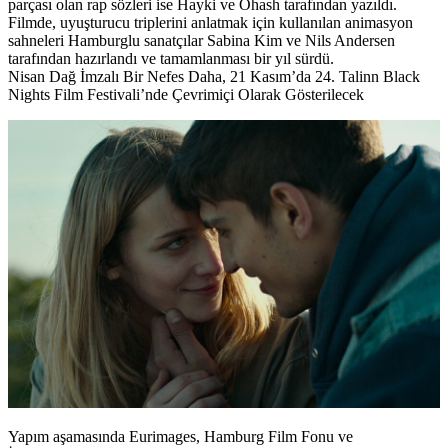
parçası olan rap sözleri ise
Hayki
ve
Ohash
tarafından yazıldı.
Filmde, uyuşturucu triplerini anlatmak için kullanılan animasyon
sahneleri Hamburglu sanatçılar
Sabina Kim
ve
Nils Andersen
tarafından hazırlandı ve tamamlanması bir yıl sürdü.
Nisan Dağ İmzalı Bir Nefes Daha, 21 Kasım’da 24. Talinn Black
Nights Film Festivali’nde Çevrimiçi Olarak Gösterilecek
Yapım aşamasında
Eurimages
, Hamburg Film Fonu ve