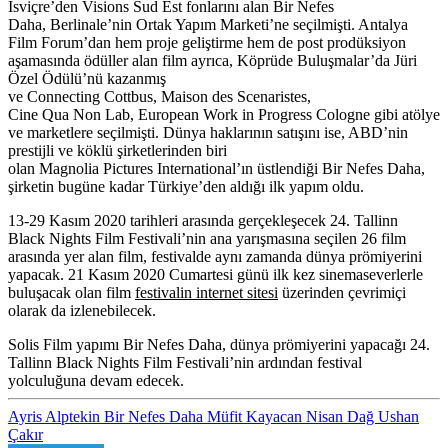
İsviçre’den
Visions
Sud
Est
fonlarını alan
Bir Nefes
Daha
,
Berlinale’nin
Ortak Yapım
Marketi’ne
seçilmişti. Antalya
Film Forum’dan hem proje geliştirme hem de post prodüksiyon
aşamasında ödüller alan film ayrıca,
Köprüde
Buluşmalar’da
Jüri
Özel Ödülü’nü kazanmış
ve
Connecting
Cottbus
,
Maison
des
Scenaristes
,
Cine
Qua
Non
Lab
,
European
Work
in
Progress
Cologne
gibi atölye
ve marketlere seçilmişti. Dünya haklarının satışını ise, ABD’nin
prestijli ve köklü şirketlerinden biri
olan
Magnolia
Pictures
International’ın
üstlendiği Bir Nefes Daha
,
şirketin bugüne kadar Türkiye’den aldığı ilk yapım oldu.
13-29 Kasım 2020
tarihleri arasında gerçekleşecek
24. Tallinn
Black
Nights
Film Festivali
’nin ana yarışmasına seçilen 26 film
arasında yer alan
film
, festivalde aynı zamanda dünya prömiyerini
yapacak.
21 Kasım 2020 Cumartesi
günü ilk kez sinemaseverlerle
buluşacak olan
film
festivalin internet sitesi
üzerinden
çevrimiçi
olarak da izlenebilecek.
Solis
Film
yapımı
Bir Nefes Daha
, dünya prömiyerini yapacağı
24.
Tallinn Black
Nights
Film Festivali
’nin ardından festival
yolculuğuna devam edecek.
Ayris Alptekin
Bir Nefes Daha
Müfit Kayacan
Nisan Dağ
Ushan
Çakır