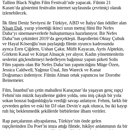
Tallinn Black Nights Film Festivali’nde yapacak. Filmin 21
Kasım’da gösterimi festivalin internet sayfasında çevrimiçi olarak
izlenebilecek.
İlk filmi Deniz Seviyesi ile Türkiye, ABD ve İtalya’dan ödüller alan
Nisan Dağ
, yazıp yönettiği ikinci uzun metraj filmi
Bir Nefes
Daha
‘yı sinemaseverlerle buluşturmaya hazırlanıyor.
Bir Nefes
Daha”
nın çekimleri 2019’da gerçekleşti. Başrollerini
Oktay Çubuk
ve
Hayal Köseoğlu
’nun paylaştığı filmin oyuncu kadrosunda
ayrıca
Eren Çiğdem, Ushan Çakır, Müfit Kayacan, Ayris Alptekin,
Görkem Kasal
ve
Kürşat Alnıaçık
yer alıyor. Kadın yönetmenlerin
seslerini güçlendirmeyi hedefleyen bağımsız yapım şirketi
Solis
Film
yapımı olan
Bir Nefes Daha’
nın yapımcılığını
Müge Özen,
Jessica Caldwell, Yağmur Ünal, Jim Wareck
ve
Kanat
Doğramacı
üstleniyor. Filmin Alman ortak yapımcısı ise
Dorothe
Beinemeier
.
Film,
İstanbul’un
çetin mahallesi Karaçınar’da yaşayan genç rapçi
Fehmi’nin müzik hayallerine giden yolda, onu iniş çıkışlı bir yola
sokan bonzai bağımlılığıyla verdiği savaşı anlatıyor. Fehmi, farklı bir
çevreden gelen ve eski bir DJ olan Devin’e aşık olunca, bu iki kayıp
ruh hiç beklenmedik şekillerde birbirlerine ilham verirler.
Rap parçalarının altyapılarına, Türkiye’nin önde gelen
rapçilerinden
Da Poet
’in imza attığı filmde
,
hikâye anlatımının da bir