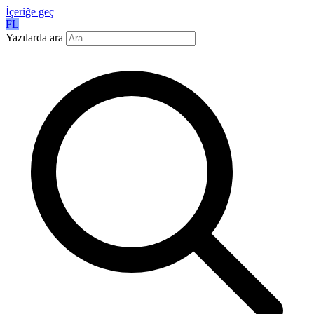
İçeriğe geç
FL
Yazılarda ara