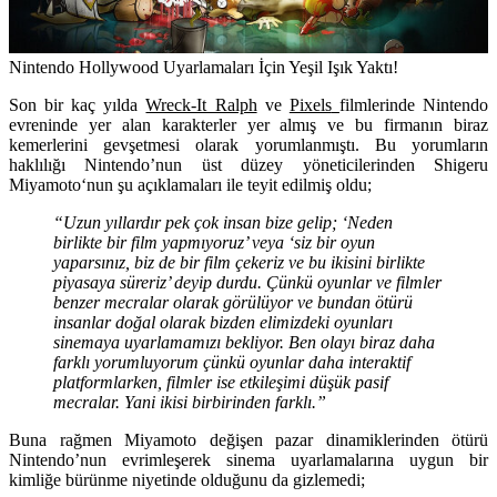
Nintendo Hollywood Uyarlamaları İçin Yeşil Işık Yaktı!
Son bir kaç yılda
Wreck-It Ralph
ve
Pixels
filmlerinde Nintendo
evreninde yer alan karakterler yer almış ve bu firmanın biraz
kemerlerini gevşetmesi olarak yorumlanmıştı. Bu yorumların
haklılığı Nintendo’nun üst düzey yöneticilerinden
Shigeru
Miyamoto
‘nun şu açıklamaları ile teyit edilmiş oldu;
“Uzun yıllardır pek çok insan bize gelip; ‘Neden
birlikte bir film yapmıyoruz’ veya ‘siz bir oyun
yaparsınız, biz de bir film çekeriz ve bu ikisini birlikte
piyasaya süreriz’ deyip durdu. Çünkü oyunlar ve filmler
benzer mecralar olarak görülüyor ve bundan ötürü
insanlar doğal olarak bizden elimizdeki oyunları
sinemaya uyarlamamızı bekliyor. Ben olayı biraz daha
farklı yorumluyorum çünkü oyunlar daha interaktif
platformlarken, filmler ise etkileşimi düşük pasif
mecralar. Yani ikisi birbirinden farklı.”
Buna rağmen Miyamoto değişen pazar dinamiklerinden ötürü
Nintendo’nun evrimleşerek sinema uyarlamalarına uygun bir
kimliğe bürünme niyetinde olduğunu da gizlemedi;