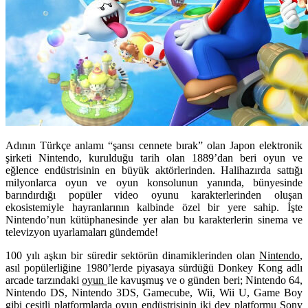
Adının Türkçe anlamı “şansı cennete bırak” olan Japon elektronik
şirketi Nintendo, kurulduğu tarih olan 1889’dan beri oyun ve
eğlence endüstrisinin en büyük aktörlerinden. Halihazırda sattığı
milyonlarca oyun ve oyun konsolunun yanında, bünyesinde
barındırdığı popüler video oyunu karakterlerinden oluşan
ekosistemiyle hayranlarının kalbinde özel bir yere sahip. İşte
Nintendo’nun kütüphanesinde yer alan bu karakterlerin sinema ve
televizyon uyarlamaları gündemde!
100 yılı aşkın bir süredir sektörün dinamiklerinden olan
Nintendo
,
asıl popülerliğine 1980’lerde piyasaya sürdüğü
Donkey Kong
adlı
arcade tarzındaki
oyun
ile kavuşmuş ve o günden beri; Nintendo 64,
Nintendo DS, Nintendo 3DS, Gamecube, Wii, Wii U, Game Boy
gibi çeşitli platformlarda oyun endüstrisinin iki dev platformu
Sony