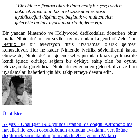
“Bir eğlence firması olarak daha geniş bir çerçeveden
bakarak sinemanın bizim ekosistemimize nasıl
uyabileceğini düşünmeye başladık ve muhtemelen
gelecekte bu tarz uyarlamalarla ilgileneceğiz.”
Bir yandan Nintendo ve Hollywood dedikoduları dönerken öbür
tarafta Nintendo’nun en sevilen oyunlarından
Legend of Zelda
‘nın
Netflix
ile bir televizyon dizisi uyarlaması olarak gelmesi
konuşuluyor. Her ne kadar Nintendo Netflix söylentilerini kabul
etmese de, Nintendo’nun geleneksel yapısından biraz sıyrılması ile
kendi içinde oldukça sağlam bir öyküye sahip olan bu oyunu
televizyonda görebiliriz. Nintendo evreninden gelecek dizi ve film
uyarlamaları haberleri için bizi takip etmeye devam edin.
Ünal İşler
57 yazı
·
Ünal İşler 1986 yılında İstanbul’da doğdu. Astronot olma
hayalleri ile geçen çocukluğunun ardından ayaklarını yeryüzüne
değdirmek zorunda olduğunu anladı. 2011 yılında Makina