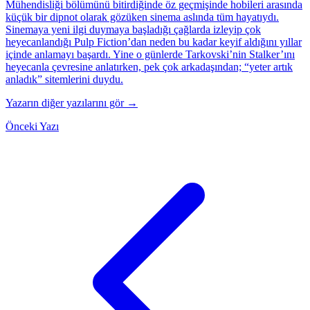
Mühendisliği bölümünü bitirdiğinde öz geçmişinde hobileri arasında
küçük bir dipnot olarak gözüken sinema aslında tüm hayatıydı.
Sinemaya yeni ilgi duymaya başladığı çağlarda izleyip çok
heyecanlandığı Pulp Fiction’dan neden bu kadar keyif aldığını yıllar
içinde anlamayı başardı. Yine o günlerde Tarkovski’nin Stalker’ını
heyecanla çevresine anlatırken, pek çok arkadaşından; “yeter artık
anladık” sitemlerini duydu.
Yazarın diğer yazılarını gör →
Önceki Yazı