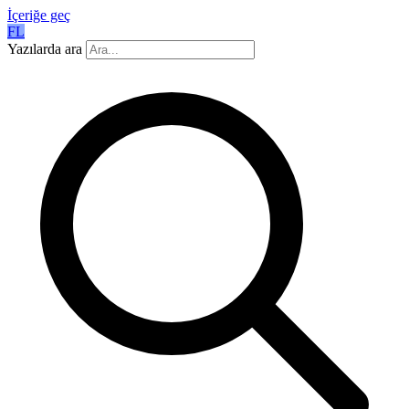
İçeriğe geç
FL
Yazılarda ara