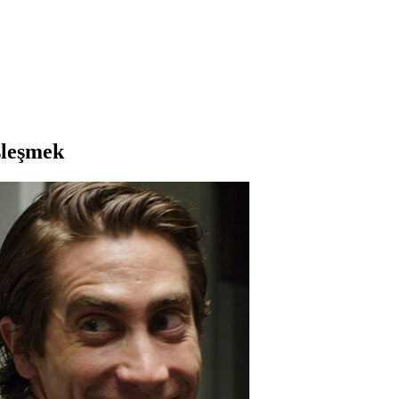
şleşmek