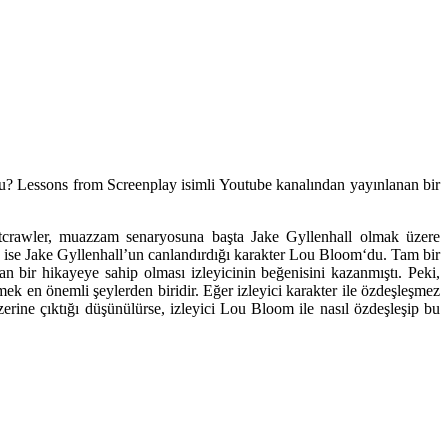
rdu? Lessons from Screenplay isimli Youtube kanalından yayınlanan bir
ightcrawler, muazzam senaryosuna başta
Jake Gyllenhall
olmak üzere
 ise Jake Gyllenhall’un canlandırdığı karakter
Lou Bloom
‘du. Tam bir
an bir hikayeye sahip olması izleyicinin beğenisini kazanmıştı. Peki,
ek en önemli şeylerden biridir. Eğer izleyici karakter ile özdeşleşmez
erine çıktığı düşünülürse, izleyici Lou Bloom ile nasıl özdeşleşip bu