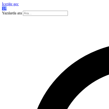
İçeriğe geç
FL
Yazılarda ara