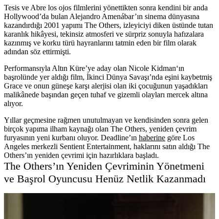
Tesis ve Abre los ojos filmlerini yönettikten sonra kendini bir anda
Hollywood’da bulan
Alejandro Amenábar
’ın sinema dünyasına
kazandırdığı
2001 yapımı
The Others,
izleyiciyi diken üstünde tutan
karanlık hikâyesi, tekinsiz atmosferi ve sürpriz sonuyla hafızalara
kazınmış ve korku türü hayranlarını tatmin eden bir film olarak
adından söz ettirmişti.
Performansıyla Altın Küre’ye aday olan
Nicole Kidman
‘ın
başrolünde yer aldığı film, İkinci Dünya Savaşı’nda eşini kaybetmiş
Grace ve onun güneşe karşı alerjisi olan iki çocuğunun yaşadıkları
malikânede başından geçen tuhaf ve gizemli olayları mercek altına
alıyor.
Yıllar geçmesine rağmen unutulmayan ve kendisinden sonra gelen
birçok yapıma ilham kaynağı olan The Others, yeniden çevrim
furyasının yeni kurbanı oluyor. Deadline’ın
haberine
göre Los
Angeles merkezli
Sentient Entertainment,
haklarını satın aldığı The
Others’ın yeniden çevrimi için hazırlıklara başladı.
The Others’ın Yeniden Çevriminin Yönetmeni
ve Başrol Oyuncusu Henüz Netlik Kazanmadı