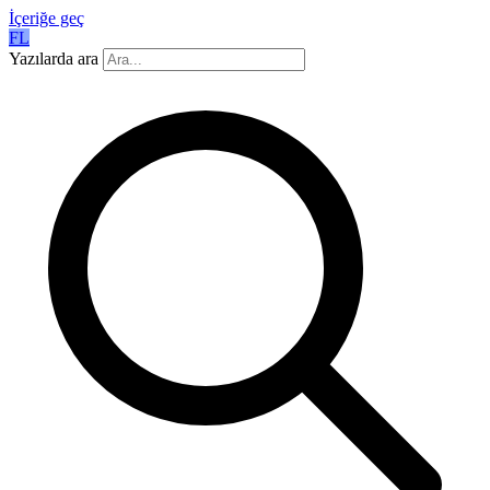
İçeriğe geç
FL
Yazılarda ara