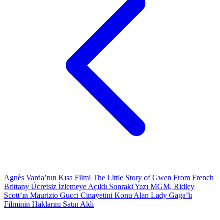
Agnès Varda’nın Kısa Filmi The Little Story of Gwen From French
Brittany Ücretsiz İzlemeye Açıldı
Sonraki Yazı
MGM, Ridley
Scott’ın Maurizio Gucci Cinayetini Konu Alan Lady Gaga’lı
Filminin Haklarını Satın Aldı