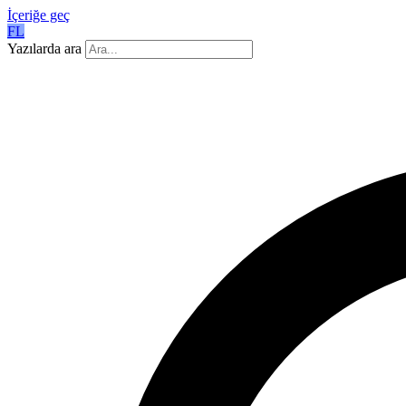
İçeriğe geç
FL
Yazılarda ara