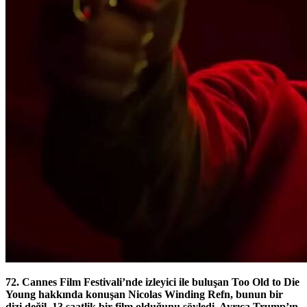
72. Cannes Film Festivali’nde izleyici ile buluşan Too Old to Die
Young hakkında konuşan Nicolas Winding Refn, bunun bir
dizi değil, 13 saatlik bir film olduğunu söyledi. Ayrıca Trump’ın