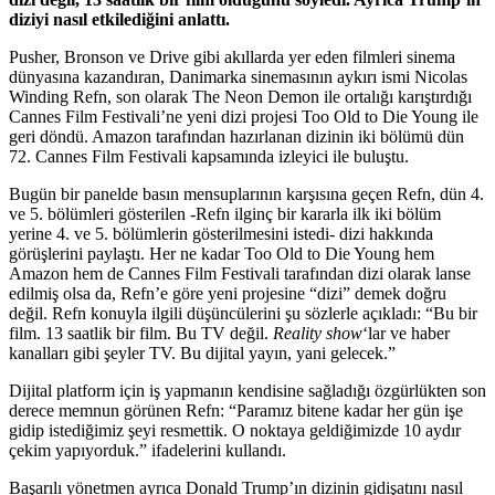
diziyi nasıl etkilediğini anlattı.
Pusher, Bronson ve Drive gibi akıllarda yer eden filmleri sinema
dünyasına kazandıran, Danimarka sinemasının aykırı ismi
Nicolas
Winding Refn
, son olarak The Neon Demon ile ortalığı karıştırdığı
Cannes Film Festivali’ne yeni dizi projesi
Too Old to Die Young
ile
geri döndü. Amazon tarafından hazırlanan dizinin iki bölümü dün
72. Cannes Film Festivali kapsamında izleyici ile buluştu.
Bugün bir panelde basın mensuplarının karşısına geçen Refn, dün 4.
ve 5. bölümleri gösterilen -Refn ilginç bir kararla ilk iki bölüm
yerine 4. ve 5. bölümlerin gösterilmesini istedi- dizi hakkında
görüşlerini paylaştı. Her ne kadar Too Old to Die Young hem
Amazon hem de Cannes Film Festivali tarafından dizi olarak lanse
edilmiş olsa da, Refn’e göre yeni projesine “dizi” demek doğru
değil. Refn konuyla ilgili düşüncülerini şu sözlerle açıkladı: “Bu bir
film. 13 saatlik bir film. Bu TV değil.
Reality show
‘lar ve haber
kanalları gibi şeyler TV. Bu dijital yayın, yani gelecek.”
Dijital platform için iş yapmanın kendisine sağladığı özgürlükten son
derece memnun görünen Refn: “Paramız bitene kadar her gün işe
gidip istediğimiz şeyi resmettik. O noktaya geldiğimizde 10 aydır
çekim yapıyorduk.” ifadelerini kullandı.
Başarılı yönetmen ayrıca Donald Trump’ın dizinin gidişatını nasıl