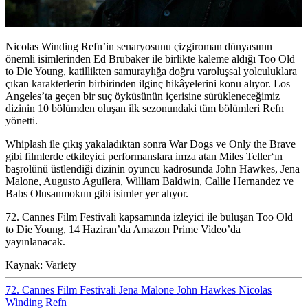
Nicolas Winding Refn’in senaryosunu çizgiroman dünyasının
önemli isimlerinden
Ed Brubaker
ile birlikte kaleme aldığı Too Old
to Die Young, katillikten samuraylığa doğru varoluşsal yolculuklara
çıkan karakterlerin birbirinden ilginç hikâyelerini konu alıyor. Los
Angeles’ta geçen bir suç öyküsünün içerisine sürükleneceğimiz
dizinin 10 bölümden oluşan ilk sezonundaki tüm bölümleri Refn
yönetti.
Whiplash ile çıkış yakaladıktan sonra War Dogs ve Only the Brave
gibi filmlerde etkileyici performanslara imza atan
Miles Teller
‘ın
başrolünü üstlendiği dizinin oyuncu kadrosunda
John Hawkes, Jena
Malone, Augusto Aguilera, William Baldwin, Callie Hernandez
ve
Babs Olusanmokun
gibi isimler yer alıyor.
72. Cannes Film Festivali kapsamında izleyici ile buluşan Too Old
to Die Young, 14 Haziran’da Amazon Prime Video’da
yayınlanacak.
Kaynak:
Variety
72. Cannes Film Festivali
Jena Malone
John Hawkes
Nicolas
Winding Refn