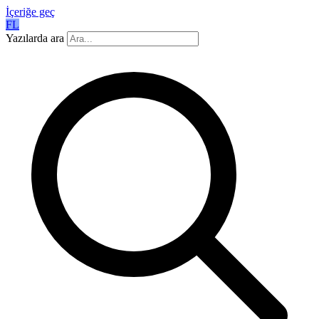
İçeriğe geç
FL
Yazılarda ara