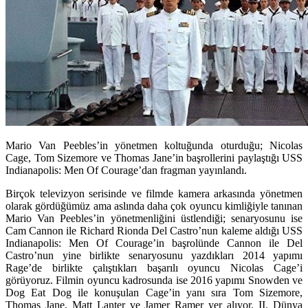
Mario Van Peebles’in yönetmen koltuğunda oturduğu; Nicolas
Cage, Tom Sizemore ve Thomas Jane’in başrollerini paylaştığı USS
Indianapolis: Men Of Courage’dan fragman yayınlandı.
Birçok televizyon serisinde ve filmde kamera arkasında yönetmen
olarak gördüğümüz ama aslında daha çok oyuncu kimliğiyle tanınan
Mario Van Peebles’in yönetmenliğini üstlendiği; senaryosunu ise
Cam Cannon ile Richard Rionda Del Castro’nun kaleme aldığı USS
Indianapolis: Men Of Courage’in başrolünde Cannon ile Del
Castro’nun yine birlikte senaryosunu yazdıkları 2014 yapımı
Rage’de birlikte çalıştıkları başarılı oyuncu Nicolas Cage’i
görüyoruz. Filmin oyuncu kadrosunda ise 2016 yapımı Snowden ve
Dog Eat Dog ile konuşulan Cage’in yanı sıra Tom Sizemore,
Thomas Jane, Matt Lanter ve Jamer Ramer yer alıyor. II. Dünya