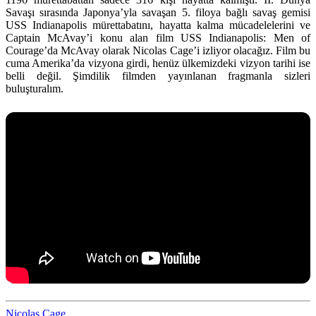
Savaşı sırasında Japonya’yla savaşan 5. filoya bağlı savaş gemisi
USS Indianapolis mürettabatını, hayatta kalma mücadelelerini ve
Captain McAvay’i konu alan film USS Indianapolis: Men of
Courage’da McAvay olarak Nicolas Cage’i izliyor olacağız. Film bu
cuma Amerika’da vizyona girdi, henüz ülkemizdeki vizyon tarihi ise
belli değil. Şimdilik filmden yayınlanan fragmanla sizleri
buluşturalım.
Nicolas Cage