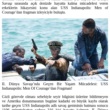
Savaşı sırasında açık denizde hayatta kalma mücadelesi veren
erkeklerin hikayesini konu alan USS Indianapolis: Men of
Courage’dan fragman izleyiciyle buluştu.
II. Dünya Savaşı’nda Geçen Bir Yaşam Mücadelesi: USS
Indianapolis: Men Of Courage’dan Fragman!
Gizli görevde olması sebebiyle seyir bilgisini üslerine bildirmeyen
ve Amerika donanmasının bugüne kadarki en büyük kaybı olarak
tarihe geçen USS Indianapolis adlı savaş gemisinin batması sonucu
1196 mürettabattan sadece 316 kişi hayatta kalmıştı. II. Dünya