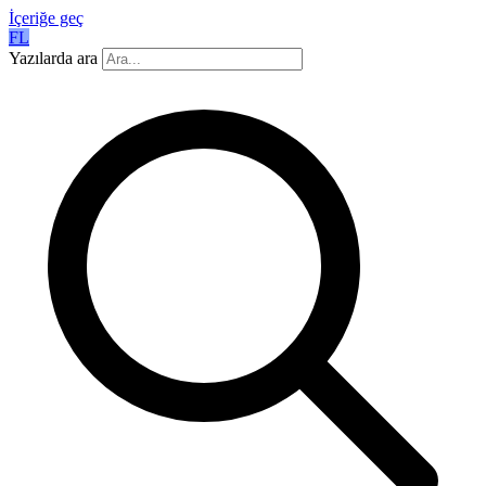
İçeriğe geç
FL
Yazılarda ara