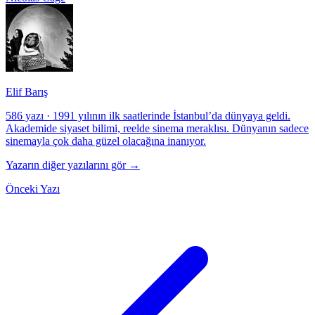
Elif Barış
586 yazı
·
1991 yılının ilk saatlerinde İstanbul’da dünyaya geldi.
Akademide siyaset bilimi, reelde sinema meraklısı. Dünyanın sadece
sinemayla çok daha güzel olacağına inanıyor.
Yazarın diğer yazılarını gör →
Önceki Yazı