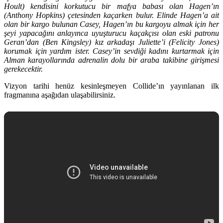
Hoult) kendisini korkutucu bir mafya babası olan Hagen’ın
(Anthony Hopkins) çetesinden kaçarken bulur. Elinde Hagen’a ait
olan bir kargo bulunan Casey, Hagen’ın bu kargoyu almak için her
şeyi yapacağını anlayınca uyuşturucu kaçakçısı olan eski patronu
Geran’dan (Ben Kingsley) kız arkadaşı Juliette’i (Felicity Jones)
korumak için yardım ister. Casey’in sevdiği kadını kurtarmak için
Alman karayollarında adrenalin dolu bir araba takibine girişmesi
gerekecektir.
Vizyon tarihi henüz kesinleşmeyen Collide’ın yayınlanan ilk
fragmanına aşağıdan ulaşabilirsiniz.