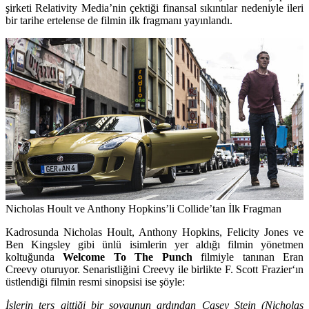
şirketi Relativity Media’nin çektiği finansal sıkıntılar nedeniyle ileri
bir tarihe ertelense de filmin ilk fragmanı yayınlandı.
Nicholas Hoult ve Anthony Hopkins’li Collide’tan İlk Fragman
Kadrosunda
Nicholas Hoult, Anthony Hopkins, Felicity Jones
ve
Ben Kingsley
gibi ünlü isimlerin yer aldığı filmin yönetmen
koltuğunda
Welcome To The Punch
filmiyle tanınan
Eran
Creevy
oturuyor. Senaristliğini Creevy ile birlikte
F. Scott Frazier
‘ın
üstlendiği filmin resmi sinopsisi ise şöyle:
İşlerin ters gittiği bir soygunun ardından Casey Stein (Nicholas