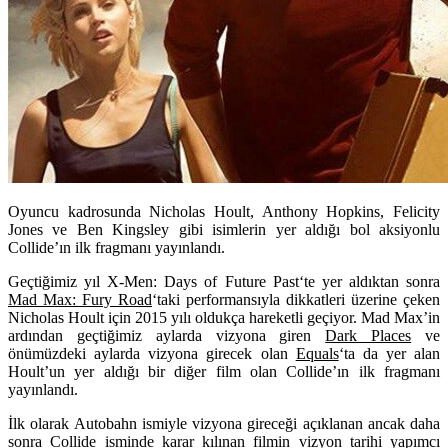
Oyuncu kadrosunda Nicholas Hoult, Anthony Hopkins, Felicity
Jones ve Ben Kingsley gibi isimlerin yer aldığı bol aksiyonlu
Collide’ın ilk fragmanı yayınlandı.
Geçtiğimiz yıl
X-Men: Days of Future Past
‘te yer aldıktan sonra
Mad Max: Fury Road
‘taki performansıyla dikkatleri üzerine çeken
Nicholas Hoult için 2015 yılı oldukça hareketli geçiyor. Mad Max’in
ardından geçtiğimiz aylarda vizyona giren
Dark Places
ve
önümüzdeki aylarda vizyona girecek olan
Equals
‘ta da yer alan
Hoult’un yer aldığı bir diğer film olan Collide’ın ilk fragmanı
yayınlandı.
İlk olarak Autobahn ismiyle vizyona gireceği açıklanan ancak daha
sonra Collide isminde karar kılınan filmin vizyon tarihi yapımcı