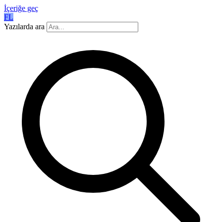
İçeriğe geç
FL
Yazılarda ara