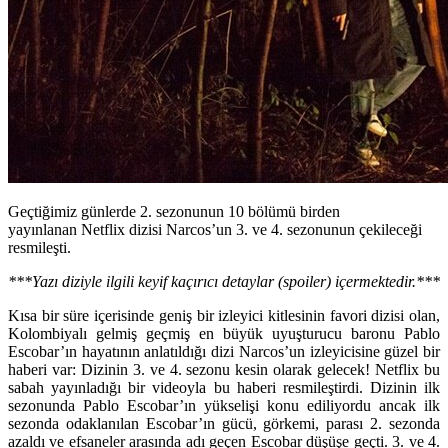
Geçtiğimiz günlerde 2. sezonunun 10 bölümü birden
yayınlanan Netflix dizisi Narcos’un 3. ve 4. sezonunun çekileceği
resmileşti.
***Yazı diziyle ilgili keyif kaçırıcı detaylar (spoiler) içermektedir.***
Kısa bir süre içerisinde geniş bir izleyici kitlesinin favori dizisi olan,
Kolombiyalı gelmiş geçmiş en büyük uyuşturucu baronu Pablo
Escobar’ın hayatının anlatıldığı dizi
Narcos
’un izleyicisine güzel bir
haberi var: Dizinin 3. ve 4. sezonu kesin olarak gelecek! Netflix bu
sabah yayınladığı bir videoyla bu haberi resmileştirdi. Dizinin ilk
sezonunda
Pablo Escobar
’ın yükselişi konu ediliyordu ancak ilk
sezonda odaklanılan Escobar’ın gücü, görkemi, parası 2. sezonda
azaldı ve efsaneler arasında adı geçen Escobar düşüşe geçti. 3. ve 4.