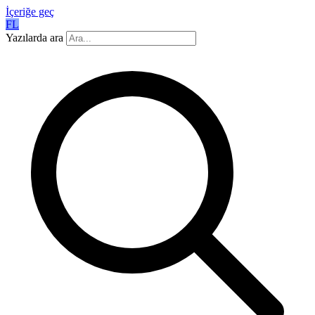
İçeriğe geç
FL
Yazılarda ara