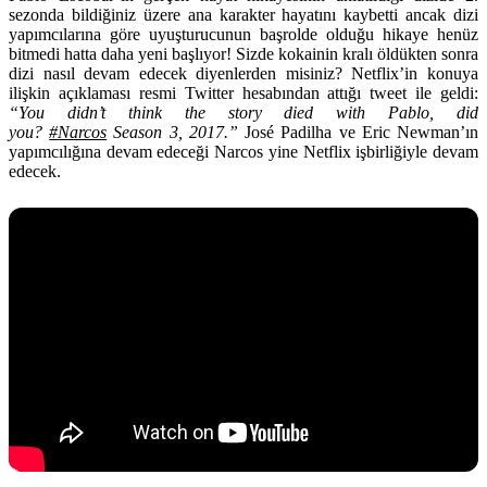
sezonda bildiğiniz üzere ana karakter hayatını kaybetti ancak dizi
yapımcılarına göre uyuşturucunun başrolde olduğu hikaye henüz
bitmedi hatta daha yeni başlıyor! Sizde kokainin kralı öldükten sonra
dizi nasıl devam edecek diyenlerden misiniz? Netflix’in konuya
ilişkin açıklaması resmi Twitter hesabından attığı tweet ile geldi:
“You didn’t think the story died with Pablo, did
you?
#
Narcos
Season 3, 2017.”
José Padilha ve Eric Newman’ın
yapımcılığına devam edeceği Narcos yine
Netflix
işbirliğiyle devam
edecek.