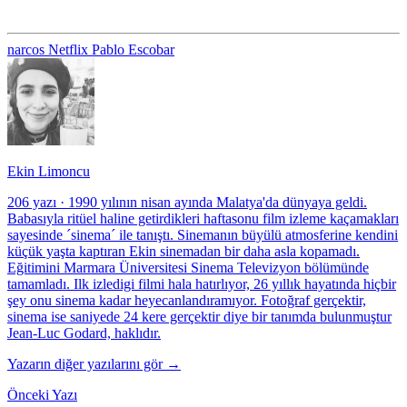
narcos
Netflix
Pablo Escobar
Ekin Limoncu
206 yazı
·
1990 yılının nisan ayında Malatya'da dünyaya geldi.
Babasıyla ritüel haline getirdikleri haftasonu film izleme kaçamakları
sayesinde ´sinema´ ile tanıştı. Sinemanın büyülü atmosferine kendini
küçük yaşta kaptıran Ekin sinemadan bir daha asla kopamadı.
Eğitimini Marmara Üniversitesi Sinema Televizyon bölümünde
tamamladı. Ilk izledigi filmi hala hatırlıyor, 26 yıllık hayatında hiçbir
şey onu sinema kadar heyecanlandıramıyor. Fotoğraf gerçektir,
sinema ise saniyede 24 kere gerçektir diye bir tanımda bulunmuştur
Jean-Luc Godard, haklıdır.
Yazarın diğer yazılarını gör →
Önceki Yazı