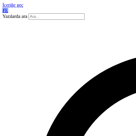
İçeriğe geç
FL
Yazılarda ara