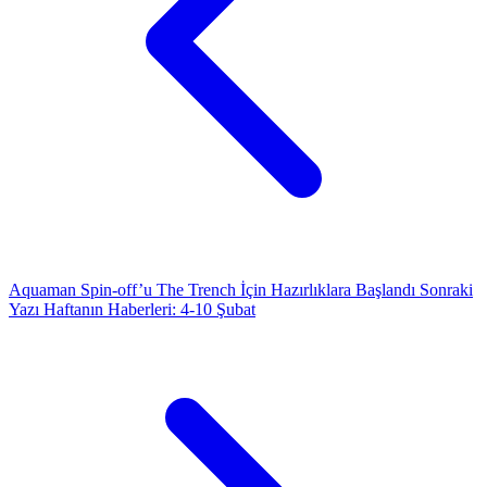
Aquaman Spin-off’u The Trench İçin Hazırlıklara Başlandı
Sonraki
Yazı
Haftanın Haberleri: 4-10 Şubat