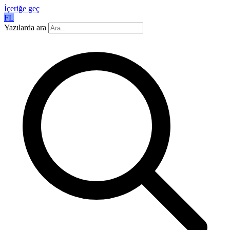
İçeriğe geç
FL
Yazılarda ara