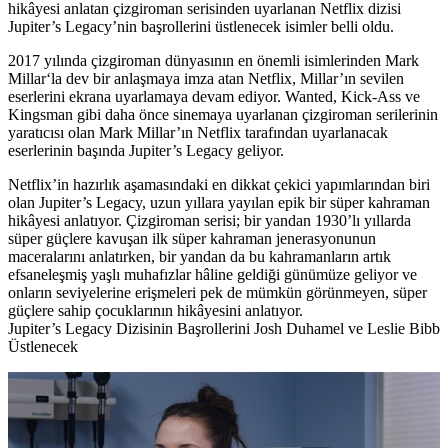
hikâyesi anlatan çizgiroman serisinden uyarlanan Netflix dizisi
Jupiter’s Legacy’nin başrollerini üstlenecek isimler belli oldu.
2017 yılında çizgiroman dünyasının en önemli isimlerinden
Mark
Millar
‘la dev bir anlaşmaya imza atan
Netflix
, Millar’ın sevilen
eserlerini ekrana uyarlamaya devam ediyor. Wanted, Kick-Ass ve
Kingsman gibi daha önce sinemaya uyarlanan çizgiroman serilerinin
yaratıcısı olan Mark Millar’ın Netflix tarafından uyarlanacak
eserlerinin başında Jupiter’s Legacy geliyor.
Netflix’in hazırlık aşamasındaki en dikkat çekici yapımlarından biri
olan
Jupiter’s Legacy
, uzun yıllara yayılan epik bir süper kahraman
hikâyesi anlatıyor. Çizgiroman serisi; bir yandan 1930’lı yıllarda
süper güçlere kavuşan ilk süper kahraman jenerasyonunun
maceralarını anlatırken, bir yandan da bu kahramanların artık
efsaneleşmiş yaşlı muhafızlar hâline geldiği günümüze geliyor ve
onların seviyelerine erişmeleri pek de mümkün görünmeyen, süper
güçlere sahip çocuklarının hikâyesini anlatıyor.
Jupiter’s Legacy Dizisinin Başrollerini Josh Duhamel ve Leslie Bibb
Üstlenecek