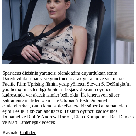
Spartacus dizisinin yaratıcısı olarak adını duyurduktan sonra
Daredevil’da senarist ve yönetmen olarak yer alan ve son olarak
Pacific Rim: Uprising filmini yazıp yöneten Steven S. DeKnight’ın
yaratıcılığını üstlendiği Jupiter’s Legacy dizisinin oyuncu
kadrosunda yer alacak isimler belli oldu. İlk jenerasyon süper
kahramanların lideri olan The Utopian’ı
Josh Duhamel
canlandırırken, onun kendisi de efsanevi bir süper kahraman olan
eşini
Leslie Bibb
canlandıracak. Dizinin oyuncu kadrosunda
Duhamel ve Bibb’e
Andrew Horton, Elena Kampouris, Ben Daniels
ve
Matt Lanter
eşlik edecek.
Kaynak:
Collider