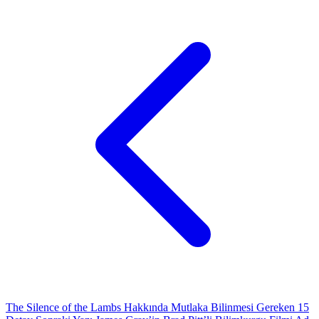
The Silence of the Lambs Hakkında Mutlaka Bilinmesi Gereken 15