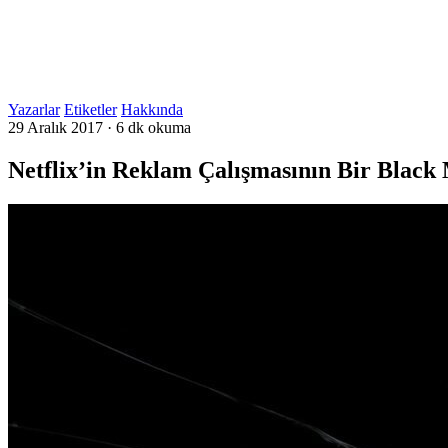
Yazarlar
Etiketler
Hakkında
29 Aralık 2017
·
6 dk okuma
Netflix’in Reklam Çalışmasının Bir Blac