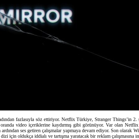
dından fazlasıyla söz ettiriyor. Netflix Türkiye, Stranger Things’in 2.
 oranda video içeriklerine kaydırmış gibi görünüyor. Var olan Netflix 
 ardından ses getiren çalışmalar yapmaya devam ediyor. Son olarak Will 
 dizi için oldukça iddialı ve tartışma yaratacak bir reklam çalışmasına 