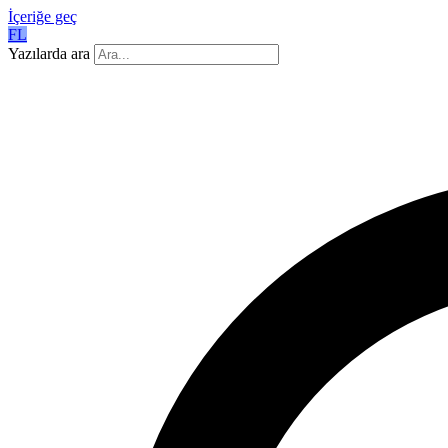
İçeriğe geç
FL
Yazılarda ara