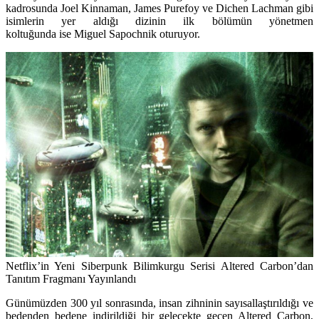
kadrosunda
Joel Kinnaman
,
James Purefoy
ve
Dichen Lachman
gibi
isimlerin yer aldığı dizinin ilk bölümün yönetmen
koltuğunda ise
Miguel Sapochnik
oturuyor.
Netflix’in Yeni Siberpunk Bilimkurgu Serisi Altered Carbon’dan
Tanıtım Fragmanı Yayınlandı
Günümüzden 300 yıl sonrasında, insan zihninin sayısallaştırıldığı ve
bedenden bedene indirildiği bir gelecekte geçen Altered Carbon,