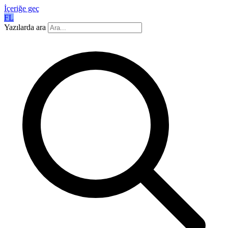
İçeriğe geç
FL
Yazılarda ara