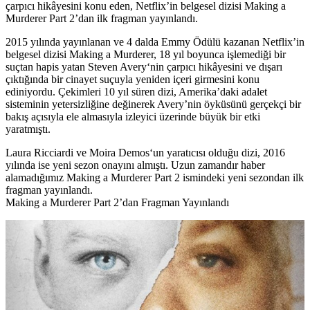
çarpıcı hikâyesini konu eden, Netflix’in belgesel dizisi Making a
Murderer Part 2’dan ilk fragman yayınlandı.
2015 yılında yayınlanan ve 4 dalda Emmy Ödülü kazanan Netflix’in
belgesel dizisi
Making a Murderer
, 18 yıl boyunca işlemediği bir
suçtan hapis yatan
Steven Avery
‘nin çarpıcı hikâyesini ve dışarı
çıktığında bir cinayet suçuyla yeniden içeri girmesini konu
ediniyordu. Çekimleri 10 yıl süren dizi, Amerika’daki adalet
sisteminin yetersizliğine değinerek Avery’nin öyküsünü gerçekçi bir
bakış açısıyla ele almasıyla izleyici üzerinde büyük bir etki
yaratmıştı.
Laura Ricciardi
ve
Moira Demos
‘un yaratıcısı olduğu dizi, 2016
yılında ise yeni sezon onayını almıştı. Uzun zamandır haber
alamadığımız
Making a Murderer Part 2
ismindeki yeni sezondan ilk
fragman yayınlandı.
Making a Murderer Part 2’dan Fragman Yayınlandı