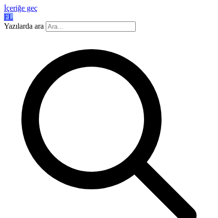
İçeriğe geç
FL
Yazılarda ara