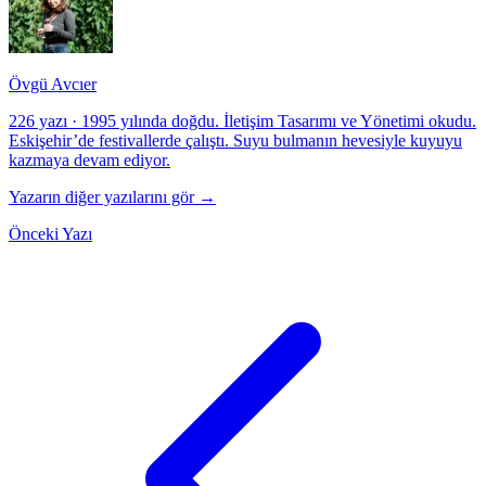
Övgü Avcıer
226 yazı
·
1995 yılında doğdu. İletişim Tasarımı ve Yönetimi okudu.
Eskişehir’de festivallerde çalıştı. Suyu bulmanın hevesiyle kuyuyu
kazmaya devam ediyor.
Yazarın diğer yazılarını gör →
Önceki Yazı