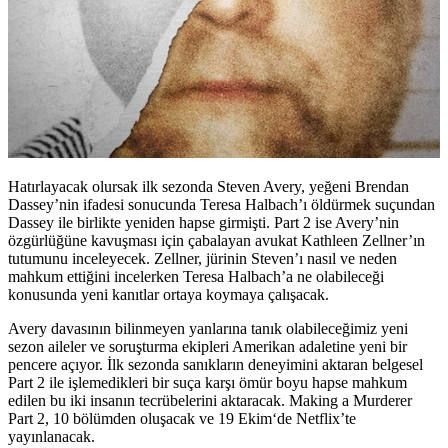
Hatırlayacak olursak ilk sezonda Steven Avery, yeğeni Brendan
Dassey’nin ifadesi sonucunda Teresa Halbach’ı öldürmek suçundan
Dassey ile birlikte yeniden hapse girmişti. Part 2 ise Avery’nin
özgürlüğüne kavuşması için çabalayan avukat Kathleen Zellner’ın
tutumunu inceleyecek. Zellner, jürinin Steven’ı nasıl ve neden
mahkum ettiğini incelerken Teresa Halbach’a ne olabileceği
konusunda yeni kanıtlar ortaya koymaya çalışacak.
Avery davasının bilinmeyen yanlarına tanık olabileceğimiz yeni
sezon aileler ve soruşturma ekipleri Amerikan adaletine yeni bir
pencere açıyor. İlk sezonda sanıkların deneyimini aktaran belgesel
Part 2 ile işlemedikleri bir suça karşı ömür boyu hapse mahkum
edilen bu iki insanın tecrübelerini aktaracak. Making a Murderer
Part 2, 10 bölümden oluşacak ve
19 Ekim
‘de Netflix’te
yayınlanacak.