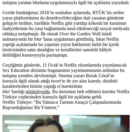
tartışma yaratan blurlama uygulamasıyla ilgili bir açıklama yayınladı.
Geride bıraktığımız 2018’in sonbahar aylarında, RTÜK’ün
online
yayın platformlarını da denetleyebileceğine dair yasanın gündeme
gelişiyle birlikte, özellikle Netflix gibi yurtdışı kökenli bir kurumun
faaliyetlerinin bu yasa bağlamında nasıl etkileneceği sosyal medyada
oldukça tartışılmıştı. İlk olarak
Over the Garden Wall
isimli
animasyonda bir
blur’
lama uygulaması görülmüş, fakat Netflix
yaptığı açıklamada bu yapımın yayın haklarının farklı bir içerik
üreticisinden satın alındığını ve kendilerine sansürlü hâliyle
iletildiğini kamuoyuyla paylaşmıştı.
Geçtiğimiz günlerde, 11 Ocak’ta Netflix ekranlarında yayınlanacak
Sex Education dizisinin fragmanının yayınlanmasının ardından bu
tartışma yeniden alevlenmişti. Sinema yazarı Burak Göral’ın
konuyla ilgili olarak attığı
tweet
‘te de yer alan karede, dizideki
karakterlerden birinin yaptığı el hareketinin
blur’
landığı
görünüyordu
. Bu durumun fark edilmesi üzerine Netflix
Türkiye cephesinden konuyla ilgili bir açıklama geldi.
Netflix Türkiye: “Bu Yalnızca Tanıtım Amaçlı Çalışmalarımızda
Başvurduğumuz Bir Yöntem.”