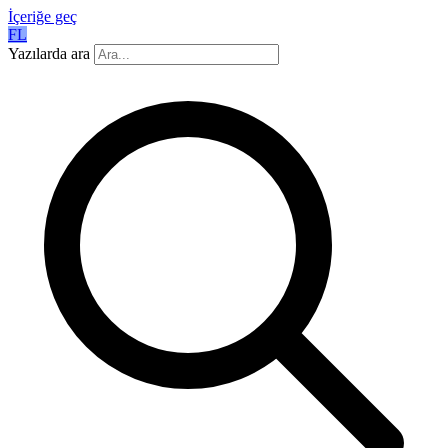
İçeriğe geç
FL
Yazılarda ara