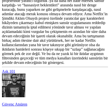
projelerinde yaratıcı özgürlük -ya da daha net ifade edersek sansür
karşıtlığı- ve “hassasiyet beklentileri” arasında nasıl bir denge
kuracağı, bunu yaparken ne gibi gelişmelerle karşılaşacağı, nasıl
adımlar atacağı merak konusu olmaya devam ediyor. Ama Netflix’in
Şimdiki Aklım Olsaydı projesi özelinde yaratıcılar gay karakterleri
hikâyeden çıkarmayı kabul etmişken sansür uygulamasını reddedip
dizinin tamamıyla iptal edilmesi yönünde tavır alması ve yapılan
açıklamadaki kimi vurgular bu çekişmenin en azından bir süre daha
devam edeceğinin bir işareti olarak okunabilir. Ama bu tartışmanın
birkaç adım ötesine dair akıl yürütürsek, her ne kadar Netflix
kullanıcılarından yana bir tavır takınıyor gibi görünüyor olsa da
iktidarın hamleleri sonrası köşeye sıkışıp bir “uzlaşı” sağlanacağını
görmek pek de zor değil. Ve bu da ne yazık ki bir iktidar aygıtının
filtresinden geçeceği ve tüm medya kanalları üzerindeki sansürün bir
şekilde devam edeceğinin bir göstergesi.
Aşk 101
Güvenç Atsüren