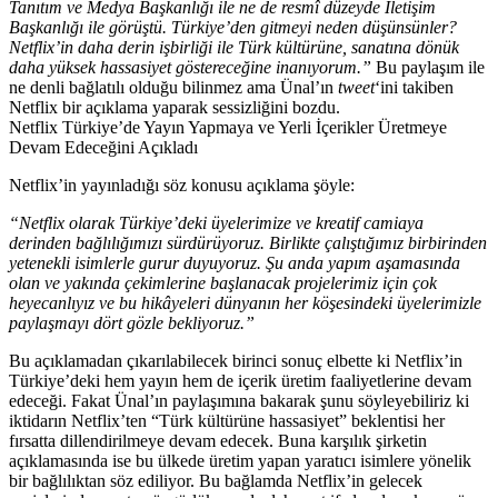
Tanıtım ve Medya Başkanlığı ile ne de resmî düzeyde İletişim
Başkanlığı ile görüştü. Türkiye’den gitmeyi neden düşünsünler?
Netflix’in daha derin işbirliği ile Türk kültürüne, sanatına dönük
daha yüksek hassasiyet göstereceğine inanıyorum.”
Bu paylaşım ile
ne denli bağlatılı olduğu bilinmez ama Ünal’ın
tweet
‘ini takiben
Netflix bir açıklama yaparak sessizliğini bozdu.
Netflix Türkiye’de Yayın Yapmaya ve Yerli İçerikler Üretmeye
Devam Edeceğini Açıkladı
Netflix’in yayınladığı söz konusu açıklama şöyle:
“Netflix olarak Türkiye’deki üyelerimize ve kreatif camiaya
derinden bağlılığımızı sürdürüyoruz. Birlikte çalıştığımız birbirinden
yetenekli isimlerle gurur duyuyoruz. Şu anda yapım aşamasında
olan ve yakında çekimlerine başlanacak projelerimiz için çok
heyecanlıyız ve bu hikâyeleri dünyanın her köşesindeki üyelerimizle
paylaşmayı dört gözle bekliyoruz.”
Bu açıklamadan çıkarılabilecek birinci sonuç elbette ki Netflix’in
Türkiye’deki hem yayın hem de içerik üretim faaliyetlerine devam
edeceği. Fakat Ünal’ın paylaşımına bakarak şunu söyleyebiliriz ki
iktidarın Netflix’ten “Türk kültürüne hassasiyet” beklentisi her
fırsatta dillendirilmeye devam edecek. Buna karşılık şirketin
açıklamasında ise bu ülkede üretim yapan yaratıcı isimlere yönelik
bir bağlılıktan söz ediliyor. Bu bağlamda Netflix’in gelecek