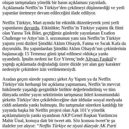
oluşan tartışmalara yönelik bir basın açıklaması yayınladı.
Açıklamada Netflix’in Türkiye’den çekilmeyi düşünmediği ve yerli
yapımlar üretmeye devam edileceğini ifade ediliyor.
Netflix Türkiye
, Mart ayında bir etkinlik düzenleyerek yeni yerli
yapımlarını
duyurdu
. Etkinlikte; Netflix’in Türkiye yapımı ilk filmi
olan Yarına Tek Bilet, geçtiğimiz günlerde yayınlanan Exatlon
Challenge ve Atiye’nin 3. sezonunun yanı sıra Netflix’in Türkiye
yapımı yeni dizileri
Şimdiki Aklım Olsaydı
, Fatma ve Sıcak Kafa da
duyuruldu. Bu yapımlardan Şimdiki Aklım Olsaydı’nın çekimlerinin
başlanacağı 15 Temmuz günü iptal edilmesi oldukça yankı
uyandırdı. İptalin nedeni ise Ece Yörenç’inde
Altyazı Fasikül
‘e
yaptığı açıklamada doğruladığı üzere dizide yer alan gay karakter
nedeniyle çekimlere izin verilmemesiydi.
Aradan geçen sürede yapımcı şirket Ay Yapım ya da Netflix
Türkiye’nin herhangi bir açıklama yapmaması, Netflix’in mevcut
hükûmetle yaşadığı gerginlikle birlikte değerlendirilmiş ve tüm
dünyada
online
yayın sektörünün tartışmasız lideri konumundaki
şirketin Türkiye’den çekilebileceğine dair iddialar sosyal medyada
ciddi anlamda yankı bulmuştu. Bu tartışmalar sürerken katıldığı bir
yayında başka bir Netflix projesi olan Aşk 101’e yönelik
açıklamalarıyla yankı uyandıran AKP Genel Başkan Yardımcısı
Mahir Ünal, konuya dair bir tweet attı. Söz konusu tweet’te şu
ifadeler yer alıyor:
“
Netflix Türkiye
ne siyasi düzeyde AK Parti