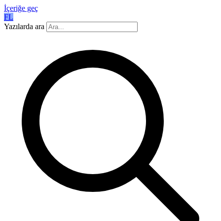
İçeriğe geç
FL
Yazılarda ara