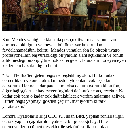
Sam Mendes yaptığı açıklamada pek çok tiyatro çalışanının zor
durumda olduğunu ve mevcut hükümet yardımlarından
faydalanamadığını belirtti. Mendes yaratılan fon ile birçok tiyatro
profesyonelinin başvurabildiği bir yardım alanı açtıklarını ve fonun
artık mesleği bırakıp gitme noktasına gelen, faturalarını ödeyemeyen
kişiler için hazırlandığını belirtti.
“Fon, Netflix’ten gelen bağış ile başlatılmış oldu. Bu konudaki
cömertlikleri ve öncü olmaları nedeniyle onlara çok teşekkür
ediyorum. Her ne kadar para sınırlı olsa da, umuyorum ki bu fon,
diğer bağışçıları ve hayırsever örgütleri de harekete geçirecektir. Ne
kadar çok para o kadar çok dağıtılabilecek yardım anlamına geliyor.
Lütfen bağış yapmayı gözden geçirin, inanıyorum ki fark
yaratacaktır.”
Londra Tiyatrolar Birliği CEO’su
Julian Bird
, yapılan fonlarla ilgili
olarak yapılan çağrılar ile tiyatrosuz bir geleceği hayal bile
edemeyenlerin cömert destekler ile sektörü kritik bir noktada