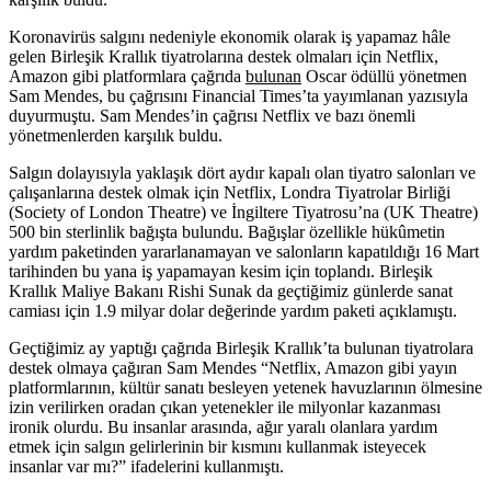
Koronavirüs salgını nedeniyle ekonomik olarak iş yapamaz hâle
gelen Birleşik Krallık tiyatrolarına destek olmaları için
Netflix,
Amazon
gibi platformlara çağrıda
bulunan
Oscar ödüllü yönetmen
Sam Mendes
, bu çağrısını
Financial Times
’ta yayımlanan yazısıyla
duyurmuştu. Sam Mendes’in çağrısı Netflix ve bazı önemli
yönetmenlerden karşılık buldu.
Salgın dolayısıyla yaklaşık dört aydır kapalı olan tiyatro salonları ve
çalışanlarına destek olmak için Netflix,
Londra Tiyatrolar Birliği
(Society of London Theatre) ve
İngiltere Tiyatrosu
’na (UK Theatre)
500 bin sterlinlik bağışta bulundu. Bağışlar özellikle hükûmetin
yardım paketinden yararlanamayan ve salonların kapatıldığı 16 Mart
tarihinden bu yana iş yapamayan kesim için toplandı. Birleşik
Krallık Maliye Bakanı
Rishi Sunak
da geçtiğimiz günlerde sanat
camiası için 1.9 milyar dolar değerinde yardım paketi açıklamıştı.
Geçtiğimiz ay yaptığı çağrıda Birleşik Krallık’ta bulunan tiyatrolara
destek olmaya çağıran Sam Mendes “Netflix, Amazon gibi yayın
platformlarının, kültür sanatı besleyen yetenek havuzlarının ölmesine
izin verilirken oradan çıkan yetenekler ile milyonlar kazanması
ironik olurdu. Bu insanlar arasında, ağır yaralı olanlara yardım
etmek için salgın gelirlerinin bir kısmını kullanmak isteyecek
insanlar var mı?” ifadelerini kullanmıştı.