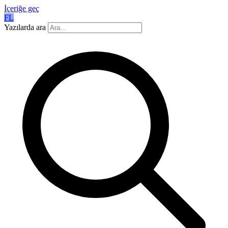
İçeriğe geç
FL
Yazılarda ara