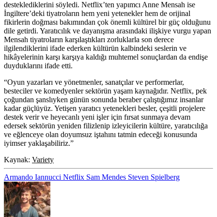
desteklediklerini söyledi. Netflix’ten yapımcı
Anne Mensah
ise
İngiltere’deki tiyatroların hem yeni yetenekler hem de orijinal
fikirlerin doğması bakımından çok önemli kültürel bir güç olduğunu
dile getirdi. Yaratıcılık ve dayanışma arasındaki ilişkiye vurgu yapan
Mensah tiyatroların karşılaştıkları zorluklarla son derece
ilgilendiklerini ifade ederken kültürün kalbindeki seslerin ve
hikâyelerinin karşı karşıya kaldığı muhtemel sonuçlardan da endişe
duyduklarını ifade etti.
“Oyun yazarları ve yönetmenler, sanatçılar ve performerlar,
besteciler ve komedyenler sektörün yaşam kaynağıdır. Netflix, pek
çoğundan şanslıyken günün sonunda beraber çalıştığımız insanlar
kadar güçlüyüz. Yetişen yaratıcı yetenekleri besler, çeşitli projelere
destek verir ve heyecanlı yeni işler için fırsat sunmaya devam
edersek sektörün yeniden filizlenip izleyicilerin kültüre, yaratıcılığa
ve eğlenceye olan doyumsuz iştahını tatmin edeceği konusunda
iyimser yaklaşabiliriz.”
Kaynak:
Variety
Armando Iannucci
Netflix
Sam Mendes
Steven Spielberg