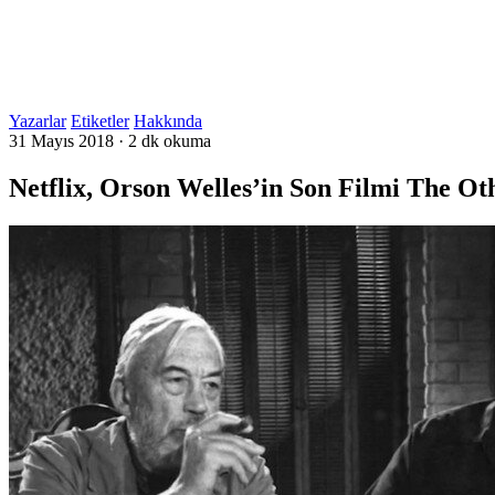
Yazarlar
Etiketler
Hakkında
31 Mayıs 2018
·
2 dk okuma
Netflix, Orson Welles’in Son Filmi The Ot