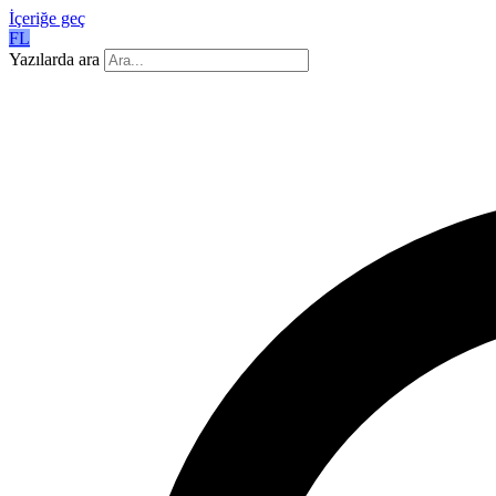
İçeriğe geç
FL
Yazılarda ara