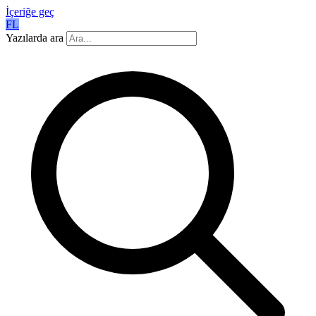
İçeriğe geç
FL
Yazılarda ara