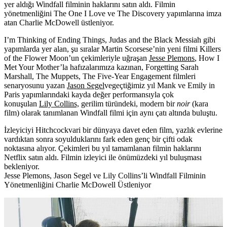
yer aldığı Windfall filminin haklarını satın aldı. Filmin
yönetmenliğini The One I Love ve The Discovery yapımlarına imza
atan Charlie McDowell üstleniyor.
I’m Thinking of Ending Things, Judas and the Black Messiah gibi
yapımlarda yer alan, şu sıralar Martin Scorsese’nin yeni filmi Killers
of the Flower Moon’un çekimleriyle uğraşan
Jesse Plemons
, How I
Met Your Mother’la hafızalarımıza kazınan, Forgetting Sarah
Marshall, The Muppets, The Five-Year Engagement filmleri
senaryosunu yazan
Jason Segel
vegeçtiğimiz yıl Mank ve Emily in
Paris yapımlarındaki kayda değer performansıyla çok
konuşulan
Lily Collins,
gerilim türündeki, modern bir
noir
(kara
film) olarak tanımlanan
Windfall
filmi için aynı çatı altında buluştu.
İzleyiciyi Hitchcockvari bir dünyaya davet eden film, yazlık evlerine
vardıktan sonra soyulduklarını fark eden genç bir çifti odak
noktasına alıyor. Çekimleri bu yıl tamamlanan filmin haklarını
Netflix satın aldı. Filmin izleyici ile önümüzdeki yıl buluşması
bekleniyor.
Jesse Plemons, Jason Segel ve Lily Collins’li Windfall Filminin
Yönetmenliğini Charlie McDowell Üstleniyor