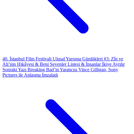
40. İstanbul Film Festivali Ulusal Yarışma Günlükleri #3: Zîn ve
Ali’nin Hikâyesi & Beni Sevenler Listesi & İnsanlar İkiye Ayrılır
Sonraki Yazı
Breaking Bad’in Yaratıcısı Vince Gilligan, Sony
Pictures ile Anlaşma İmzaladı