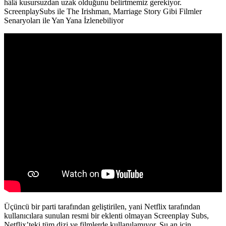
hâlâ kusursuzdan uzak olduğunu belirtmemiz gerekiyor.
ScreenplaySubs ile The Irishman, Marriage Story Gibi Filmler
Senaryoları ile Yan Yana İzlenebiliyor
Üçüncü bir parti tarafından geliştirilen, yani Netflix tarafından
kullanıcılara sunulan resmi bir eklenti olmayan Screenplay Subs,
Netflix’teki tüm dizi ve filmlerde kullanılamıyor. Şu an için