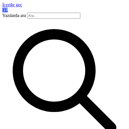
İçeriğe geç
FL
Yazılarda ara