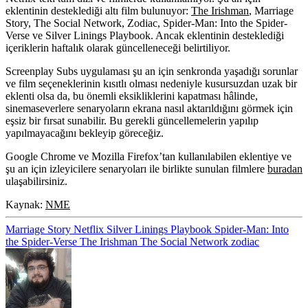
eklentinin desteklediği altı film bulunuyor:
The Irishman
, Marriage
Story, The Social Network, Zodiac, Spider-Man: Into the Spider-
Verse
ve
Silver Linings Playbook
. Ancak eklentinin desteklediği
içeriklerin haftalık olarak güncelleneceği belirtiliyor.
Screenplay Subs uygulaması şu an için senkronda yaşadığı sorunlar
ve film seçeneklerinin kısıtlı olması nedeniyle kusursuzdan uzak bir
eklenti olsa da, bu önemli eksikliklerini kapatması hâlinde,
sinemaseverlere senaryoların ekrana nasıl aktarıldığını görmek için
eşsiz bir fırsat sunabilir. Bu gerekli güncellemelerin yapılıp
yapılmayacağını bekleyip göreceğiz.
Google Chrome ve Mozilla Firefox’tan kullanılabilen eklentiye ve
şu an için izleyicilere senaryoları ile birlikte sunulan filmlere
buradan
ulaşabilirsiniz.
Kaynak:
NME
Marriage Story
Netflix
Silver Linings Playbook
Spider-Man: Into
the Spider-Verse
The Irishman
The Social Network
zodiac