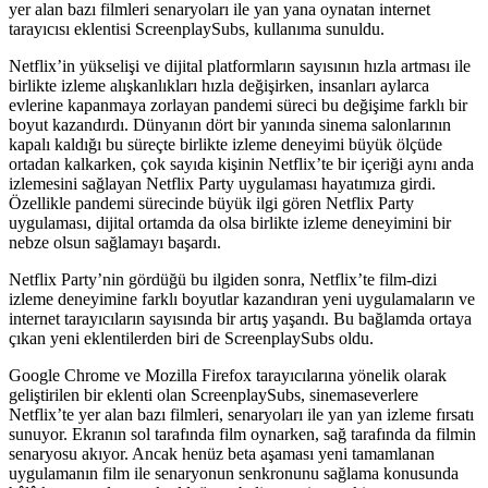
yer alan bazı filmleri senaryoları ile yan yana oynatan internet
tarayıcısı eklentisi ScreenplaySubs, kullanıma sunuldu.
Netflix’in yükselişi ve dijital platformların sayısının hızla artması ile
birlikte izleme alışkanlıkları hızla değişirken, insanları aylarca
evlerine kapanmaya zorlayan pandemi süreci bu değişime farklı bir
boyut kazandırdı. Dünyanın dört bir yanında sinema salonlarının
kapalı kaldığı bu süreçte birlikte izleme deneyimi büyük ölçüde
ortadan kalkarken, çok sayıda kişinin Netflix’te bir içeriği aynı anda
izlemesini sağlayan Netflix Party uygulaması hayatımıza girdi.
Özellikle pandemi sürecinde büyük ilgi gören Netflix Party
uygulaması, dijital ortamda da olsa birlikte izleme deneyimini bir
nebze olsun sağlamayı başardı.
Netflix Party’nin gördüğü bu ilgiden sonra, Netflix’te film-dizi
izleme deneyimine farklı boyutlar kazandıran yeni uygulamaların ve
internet tarayıcıların sayısında bir artış yaşandı. Bu bağlamda ortaya
çıkan yeni eklentilerden biri de
ScreenplaySubs
oldu.
Google Chrome ve Mozilla Firefox tarayıcılarına yönelik olarak
geliştirilen bir eklenti olan ScreenplaySubs, sinemaseverlere
Netflix’te yer alan bazı filmleri, senaryoları ile yan yan izleme fırsatı
sunuyor. Ekranın sol tarafında film oynarken, sağ tarafında da filmin
senaryosu akıyor. Ancak henüz beta aşaması yeni tamamlanan
uygulamanın film ile senaryonun senkronunu sağlama konusunda