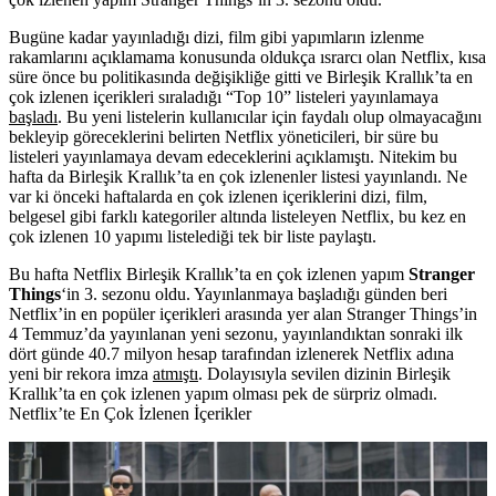
Bugüne kadar yayınladığı dizi, film gibi yapımların izlenme
rakamlarını açıklamama konusunda oldukça ısrarcı olan
Netflix
, kısa
süre önce bu politikasında değişikliğe gitti ve Birleşik Krallık’ta en
çok izlenen içerikleri sıraladığı “Top 10” listeleri yayınlamaya
başladı
. Bu yeni listelerin kullanıcılar için faydalı olup olmayacağını
bekleyip göreceklerini belirten Netflix yöneticileri, bir süre bu
listeleri yayınlamaya devam edeceklerini açıklamıştı. Nitekim bu
hafta da Birleşik Krallık’ta en çok izlenenler listesi yayınlandı. Ne
var ki önceki haftalarda en çok izlenen içeriklerini dizi, film,
belgesel gibi farklı kategoriler altında listeleyen Netflix, bu kez en
çok izlenen 10 yapımı listelediği tek bir liste paylaştı.
Bu hafta Netflix Birleşik Krallık’ta en çok izlenen yapım
Stranger
Things
‘in 3. sezonu oldu. Yayınlanmaya başladığı günden beri
Netflix’in en popüler içerikleri arasında yer alan Stranger Things’in
4 Temmuz’da yayınlanan yeni sezonu, yayınlandıktan sonraki ilk
dört günde 40.7 milyon hesap tarafından izlenerek Netflix adına
yeni bir rekora imza
atmıştı
. Dolayısıyla sevilen dizinin Birleşik
Krallık’ta en çok izlenen yapım olması pek de sürpriz olmadı.
Netflix’te En Çok İzlenen İçerikler