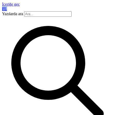
İçeriğe geç
FL
Yazılarda ara