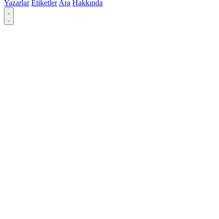
Yazarlar
Etiketler
Ara
Hakkında