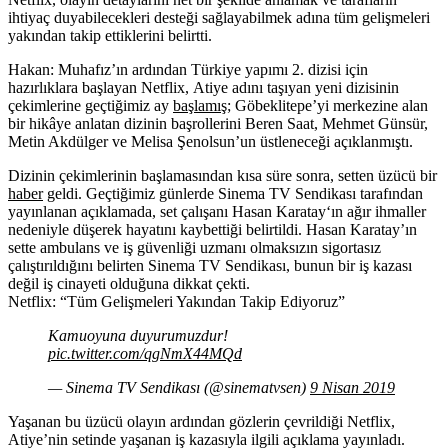
ihtiyaç duyabilecekleri desteği sağlayabilmek adına tüm gelişmeleri
yakından takip ettiklerini belirtti.
Hakan: Muhafız’ın ardından Türkiye yapımı 2. dizisi için
hazırlıklara başlayan Netflix,
Atiye
adını taşıyan yeni dizisinin
çekimlerine geçtiğimiz ay
başlamış
; Göbeklitepe’yi merkezine alan
bir hikâye anlatan dizinin başrollerini Beren Saat, Mehmet Günsür,
Metin Akdülger ve Melisa Şenolsun’un üstleneceği açıklanmıştı.
Dizinin çekimlerinin başlamasından kısa süre sonra, setten üzücü bir
haber
geldi. Geçtiğimiz günlerde Sinema TV Sendikası tarafından
yayınlanan açıklamada, set çalışanı
Hasan Karatay
‘ın ağır ihmaller
nedeniyle düşerek hayatını kaybettiği belirtildi. Hasan Karatay’ın
sette ambulans ve iş güvenliği uzmanı olmaksızın sigortasız
çalıştırıldığını belirten Sinema TV Sendikası, bunun bir iş kazası
değil iş cinayeti olduğuna dikkat çekti.
Netflix: “Tüm Gelişmeleri Yakından Takip Ediyoruz”
Kamuoyuna duyurumuzdur!
pic.twitter.com/qgNmX44MQd
— Sinema TV Sendikası (@sinematvsen)
9 Nisan 2019
Yaşanan bu üzücü olayın ardından gözlerin çevrildiği Netflix,
Atiye’nin setinde yaşanan iş kazasıyla ilgili açıklama yayınladı.