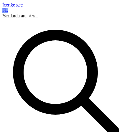
İçeriğe geç
FL
Yazılarda ara