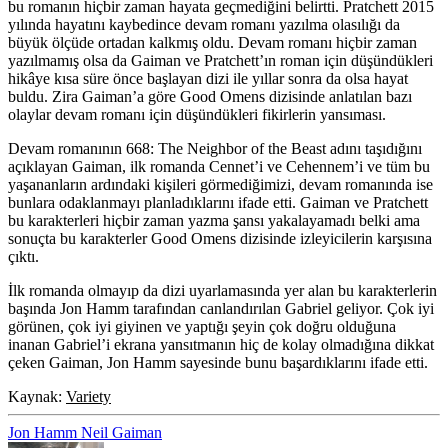
bu romanın hiçbir zaman hayata geçmediğini belirtti. Pratchett 2015
yılında hayatını kaybedince devam romanı yazılma olasılığı da
büyük ölçüde ortadan kalkmış oldu. Devam romanı hiçbir zaman
yazılmamış olsa da Gaiman ve Pratchett’ın roman için düşündükleri
hikâye kısa süre önce başlayan dizi ile yıllar sonra da olsa hayat
buldu. Zira Gaiman’a göre Good Omens dizisinde anlatılan bazı
olaylar devam romanı için düşündükleri fikirlerin yansıması.
Devam romanının 668: The Neighbor of the Beast adını taşıdığını
açıklayan Gaiman, ilk romanda Cennet’i ve Cehennem’i ve tüm bu
yaşananların ardındaki kişileri görmediğimizi, devam romanında ise
bunlara odaklanmayı planladıklarını ifade etti. Gaiman ve Pratchett
bu karakterleri hiçbir zaman yazma şansı yakalayamadı belki ama
sonuçta bu karakterler Good Omens dizisinde izleyicilerin karşısına
çıktı.
İlk romanda olmayıp da dizi uyarlamasında yer alan bu karakterlerin
başında
Jon Hamm
tarafından canlandırılan Gabriel geliyor. Çok iyi
görünen, çok iyi giyinen ve yaptığı şeyin çok doğru olduğuna
inanan Gabriel’i ekrana yansıtmanın hiç de kolay olmadığına dikkat
çeken Gaiman, Jon Hamm sayesinde bunu başardıklarını ifade etti.
Kaynak:
Variety
Jon Hamm
Neil Gaiman