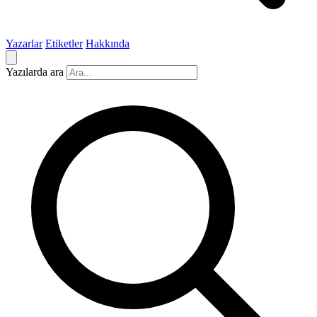
Yazarlar
Etiketler
Hakkında
Yazılarda ara