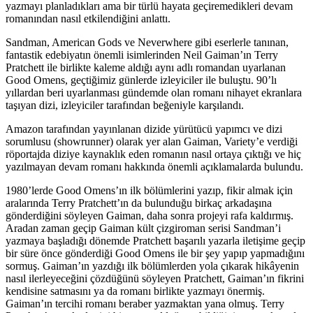
yazmayı planladıkları ama bir türlü hayata geçiremedikleri devam
romanından nasıl etkilendiğini anlattı.
Sandman, American Gods ve Neverwhere gibi eserlerle tanınan,
fantastik edebiyatın önemli isimlerinden
Neil Gaiman
’ın
Terry
Pratchett
ile birlikte kaleme aldığı aynı adlı romandan uyarlanan
Good Omens
, geçtiğimiz günlerde izleyiciler ile buluştu. 90’lı
yıllardan beri uyarlanması gündemde olan romanı nihayet ekranlara
taşıyan dizi, izleyiciler tarafından beğeniyle karşılandı.
Amazon tarafından yayınlanan dizide yürütücü yapımcı ve dizi
sorumlusu (showrunner) olarak yer alan Gaiman, Variety’e verdiği
röportajda diziye kaynaklık eden romanın nasıl ortaya çıktığı ve hiç
yazılmayan devam romanı hakkında önemli açıklamalarda bulundu.
1980’lerde Good Omens’ın ilk bölümlerini yazıp, fikir almak için
aralarında Terry Pratchett’ın da bulunduğu birkaç arkadaşına
gönderdiğini söyleyen Gaiman, daha sonra projeyi rafa kaldırmış.
Aradan zaman geçip Gaiman kült çizgiroman serisi Sandman’i
yazmaya başladığı dönemde Pratchett başarılı yazarla iletişime geçip
bir süre önce gönderdiği Good Omens ile bir şey yapıp yapmadığını
sormuş. Gaiman’ın yazdığı ilk bölümlerden yola çıkarak hikâyenin
nasıl ilerleyeceğini çözdüğünü söyleyen Pratchett, Gaiman’ın fikrini
kendisine satmasını ya da romanı birlikte yazmayı önermiş.
Gaiman’ın tercihi romanı beraber yazmaktan yana olmuş. Terry