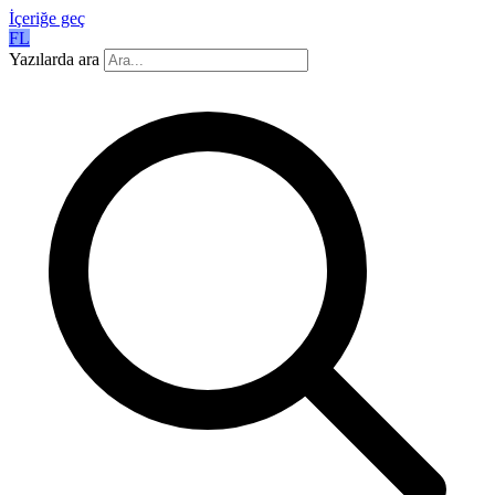
İçeriğe geç
FL
Yazılarda ara