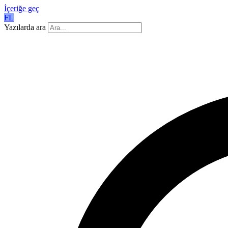
İçeriğe geç
FL
Yazılarda ara