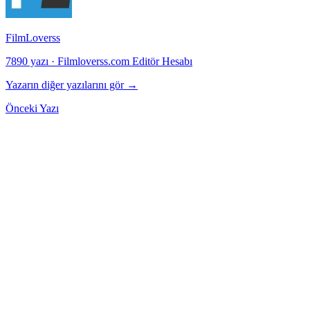
FilmLoverss
7890 yazı
·
Filmloverss.com Editör Hesabı
Yazarın diğer yazılarını gör →
Önceki Yazı